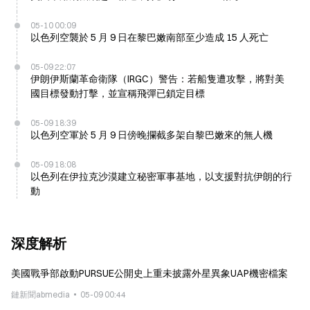
05-10 00:09
以色列空襲於 5 月 9 日在黎巴嫩南部至少造成 15 人死亡
05-09 22:07
伊朗伊斯蘭革命衛隊（IRGC）警告：若船隻遭攻擊，將對美
國目標發動打擊，並宣稱飛彈已鎖定目標
05-09 18:39
以色列空軍於 5 月 9 日傍晚攔截多架自黎巴嫩來的無人機
05-09 18:08
以色列在伊拉克沙漠建立秘密軍事基地，以支援對抗伊朗的行
動
深度解析
美國戰爭部啟動PURSUE公開史上重未披露外星異象UAP機密檔案
鏈新聞abmedia
05-09 00:44