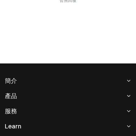
暫無回覆
簡介
關於我們
產品
職業機會
C2C
服務
新聞中心
閃兑與大宗交易
VIP 權益
F1 紅牛車隊官方贊助商
Learn
現貨交易
機構服務
用戶協議