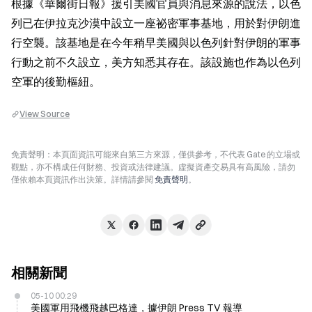
根據《華爾街日報》援引美國官員與消息來源的說法，以色
列已在伊拉克沙漠中設立一座祕密軍事基地，用於對伊朗進
行空襲。該基地是在今年稍早美國與以色列針對伊朗的軍事
行動之前不久設立，美方知悉其存在。該設施也作為以色列
空軍的後勤樞紐。
View Source
免責聲明：本頁面資訊可能來自第三方來源，僅供參考，不代表 Gate 的立場或
觀點，亦不構成任何財務、投資或法律建議。虛擬資產交易具有高風險，請勿
僅依賴本頁資訊作出決策。詳情請參閱
免責聲明
。
相關新聞
05-10 00:29
美國軍用飛機飛越巴格達，據伊朗 Press TV 報導