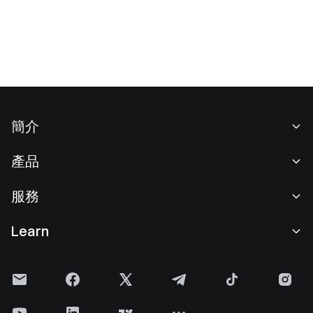
簡介
關於我們
產品
職業機會
C2C
服務
新聞中心
閃兑與大宗交易
VIP 權益
F1 紅牛車隊官方贊助商
Learn
現貨交易
機構服務
用戶協議
學院
槓桿交易
建議反饋
風險警示
Gate 快訊
理財中心
公告列表
隱私政策
Gate Blog
ETF