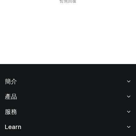
暫無回覆
簡介
關於我們
產品
職業機會
C2C
服務
新聞中心
閃兑與大宗交易
VIP 權益
F1 紅牛車隊官方贊助商
Learn
現貨交易
機構服務
用戶協議