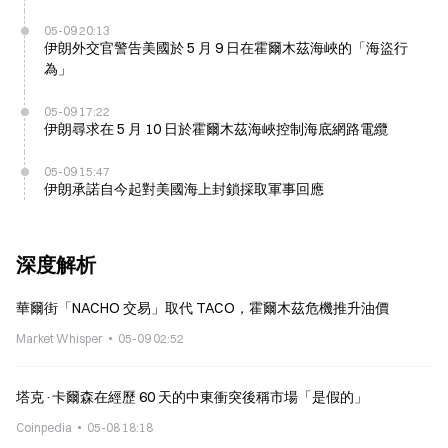
05-09 20:13
伊朗外交官警告美國於 5 月 9 日在霍爾木茲海峽的「海盜行
為」
05-09 17:22
伊朗尋求在 5 月 10 日於霍爾木茲海峽控制海底網路電纜
05-09 15:47
伊朗承諾自今起對美國海上封鎖採取軍事回應
深度解析
華爾街「NACHO 交易」取代 TACO，霍爾木茲危機推升油價
Market Whisper
05-09 02:52
塔克·卡爾森在經歷 60 天的中東衝突後稱市場「是假的」
Coinpedia
05-08 18:18