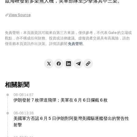
茲海峽發射多架無人機，美軍部隊至少擊落其中三架。
View Source
免責聲明：本頁面資訊可能來自第三方來源，僅供參考，不代表 Gate 的立場或
觀點，亦不構成任何財務、投資或法律建議。虛擬資產交易具有高風險，請勿
僅依賴本頁資訊作出決策。詳情請參閱
免責聲明
。
相關新聞
06-06 14:57
伊朗發射 7 枚彈道飛彈；美軍在 6 月 6 日攔截 6 枚
06-06 13:38
美國軍方否認 6 月 5 日伊朗對阿曼灣美國驅逐艦發出的警告性
射擊