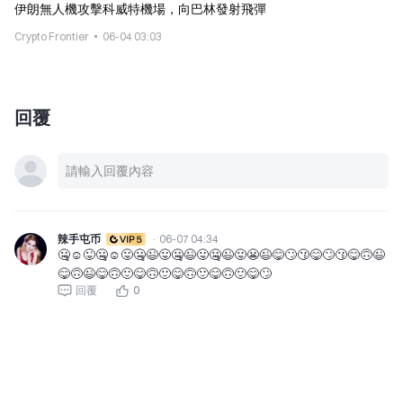
伊朗無人機攻擊科威特機場，向巴林發射飛彈
Crypto Frontier
06-04 03:03
回覆
辣手屯币
·
06-07 04:34
🤐☺️😜🤐☺️😛🤐😉😛🤐😉😛🤐😉😛😬😉😋🙄😗😋🙄😗😋🙃😉
😋🙃😉😋🙃🙂😋🙃🙂😋🙃🙂😋🙃🙂😋🙄
回覆
0