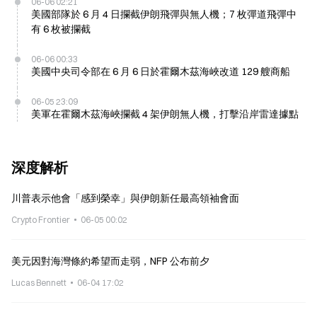
06-06 02:21
美國部隊於 6 月 4 日攔截伊朗飛彈與無人機；7 枚彈道飛彈中
有 6 枚被攔截
06-06 00:33
美國中央司令部在 6 月 6 日於霍爾木茲海峽改道 129 艘商船
06-05 23:09
美軍在霍爾木茲海峽攔截 4 架伊朗無人機，打擊沿岸雷達據點
深度解析
川普表示他會「感到榮幸」與伊朗新任最高領袖會面
Crypto Frontier
06-05 00:02
美元因對海灣條約希望而走弱，NFP 公布前夕
Lucas Bennett
06-04 17:02