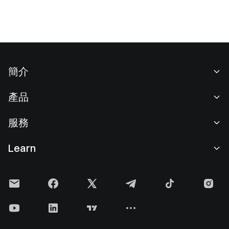
簡介
關於我們
產品
職業機會
C2C
服務
新聞中心
閃兑與大宗交易
VIP 權益
F1 紅牛車隊官方贊助商
Learn
現貨交易
機構服務
用戶協議
學院
槓桿交易
建議反饋
風險警示
Gate 快訊
理財中心
公告列表
隱私政策
Gate Blog
ETF
費率標準
Cookie 政策
加密貨幣百科
合約
幫助中心
媒體工具包