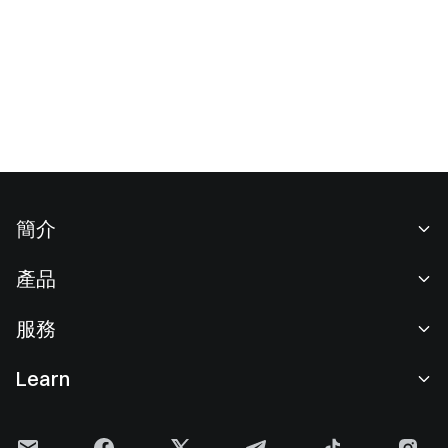
簡介
關於我們
產品
職業機會
C2C
服務
新聞中心
閃兑與大宗交易
VIP 權益
F1 紅牛車隊官方贊助商
Learn
現貨交易
機構服務
用戶協議
學院
槓桿交易
建議反饋
風險警示
Gate 快訊