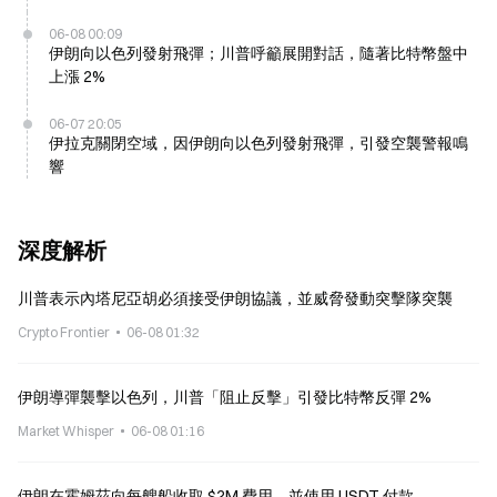
06-08 00:09
伊朗向以色列發射飛彈；川普呼籲展開對話，隨著比特幣盤中
上漲 2%
06-07 20:05
伊拉克關閉空域，因伊朗向以色列發射飛彈，引發空襲警報鳴
響
深度解析
川普表示內塔尼亞胡必須接受伊朗協議，並威脅發動突擊隊突襲
Crypto Frontier
06-08 01:32
伊朗導彈襲擊以色列，川普「阻止反擊」引發比特幣反彈 2%
Market Whisper
06-08 01:16
伊朗在霍姆茲向每艘船收取 $2M 費用，並使用 USDT 付款