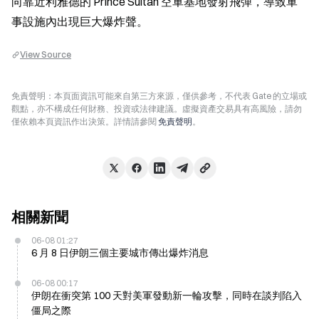
向靠近利雅德的 Prince Sultan 空軍基地發射飛彈，導致軍
事設施內出現巨大爆炸聲。
View Source
免責聲明：本頁面資訊可能來自第三方來源，僅供參考，不代表 Gate 的立場或
觀點，亦不構成任何財務、投資或法律建議。虛擬資產交易具有高風險，請勿
僅依賴本頁資訊作出決策。詳情請參閱
免責聲明
。
相關新聞
06-08 01:27
6 月 8 日伊朗三個主要城市傳出爆炸消息
06-08 00:17
伊朗在衝突第 100 天對美軍發動新一輪攻擊，同時在談判陷入
僵局之際