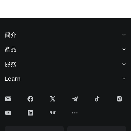
簡介
關於我們
產品
職業機會
C2C
服務
新聞中心
閃兑與大宗交易
VIP 權益
F1 紅牛車隊官方贊助商
Learn
現貨交易
機構服務
用戶協議
學院
槓桿交易
建議反饋
風險警示
Gate 快訊
理財中心
公告列表
隱私政策
Gate Blog
ETF
費率標準
Cookie 政策
加密貨幣百科
合約
幫助中心
媒體工具包
Gate 研究院
CFD 合約