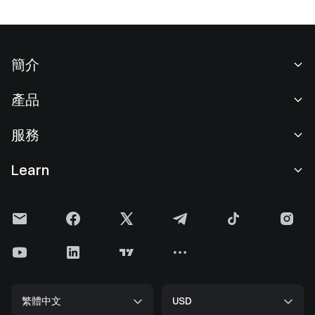
簡介
關於我們
產品
職業機會
C2C
服務
新聞中心
閃兑與大宗交易
VIP 權益
F1 紅牛車隊官方贊助商
Learn
現貨交易
機構服務
用戶協議
學院
槓桿交易
建議反饋
風險警示
Gate 快訊
理財中心
公告列表
隱私政策
Gate Blog
ETF
費率標準
Cookie 政策
加密貨幣百科
合約
幫助中心
媒體工具包
Gate 研究院
CFD 合約
繁體中文
USD
上幣申請
儲備金
比特幣減半