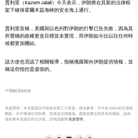
賈利里（Kazem Jalali）今天表示，伊朗將在其新的法律框
架下確保霍爾木茲海峽的安全海上通行。
賈利里宣稱，美國與以色列對伊朗的打擊已告失敗，因為其
所聲稱的政權更迭目標並未實現，而伊朗如今比以往任何時
候都更加團結。
該大使也否認了相關報導，指稱俄羅斯向伊朗提供情報，並
稱這些指控是虛假的。
View Source
免責聲明：本頁面資訊可能來自第三方來源，僅供參考，不代表 Gate 的立場或
觀點，亦不構成任何財務、投資或法律建議。虛擬資產交易具有高風險，請勿
僅依賴本頁資訊作出決策。詳情請參閱
免責聲明
。