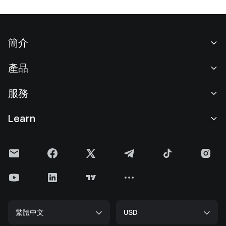
簡介
關於我們
產品
職業機會
C2C
服務
新聞中心
閃兑與大宗交易
VIP 權益
F1 紅牛車隊官方贊助商
Learn
現貨交易
機構服務
用戶協議
學院
槓桿交易
建議反饋
風險警示
Gate 快訊
理財中心
公告列表
隱私政策
Gate Blog
ETF
費率標準
Cookie 政策
加密貨幣百科
合約
幫助中心
媒體工具包
Gate 研究院
CFD 合約
繁體中文
USD
上幣申請
儲備金
比特幣減半
股票