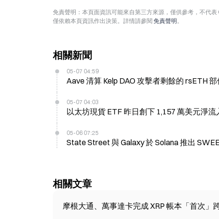
免責聲明：本頁面資訊可能來自第三方來源，僅供參考，不代表 
僅依賴本頁資訊作出決策。詳情請參閱
免責聲明
。
相關新聞
05-07 04:59
Aave 清算 Kelp DAO 攻擊者剩餘的 rsETH 
05-07 04:03
以太坊現貨 ETF 昨日創下 1,157 萬美元淨
05-06 07:25
State Street 與 Galaxy 於 Solana 推出 
相關文章
摩根大通、萬事達卡完成 XRP 帳本「首次