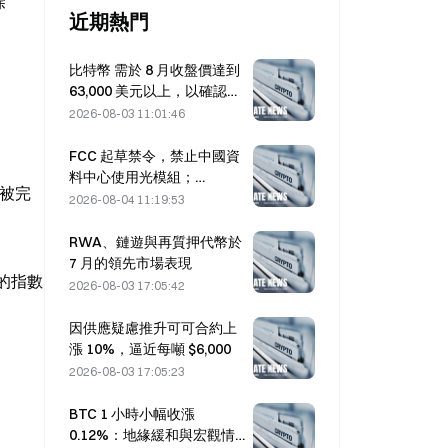
 
近期熱門
比特幣 需於 8 月收盤價達到
63,000 美元以上，以確認熊
市底部；10 倍研究指出
2026-08-03 11:01:46
FCC 起草禁令，禁止中國資
料中心使用光模組；
在被完
Xinyuan 的 27% 市占率可能
2026-08-04 11:19:53
受影響
RWA、鏈遊與再質押代幣於
7 月的領先市場表現
定的指數
2026-08-03 17:05:42
因供應疑慮推升可可合約上
漲 10%，逼近每噸 $6,000
2026-08-03 17:05:23
BTC 1 小時小幅收漲
0.12%：地緣緩和與宏觀情