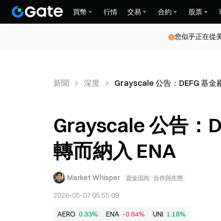
買幣
行情
交易
合約
股票
您似乎正在從
新聞
深度
Grayscale 公告：DEFG 基
Grayscale 公告
轉而納入 ENA
Market Whisper
資金流向
合作與生態
2026-05-07 05:55:09
AERO
0.33%
ENA
-0.84%
UNI
1.18%