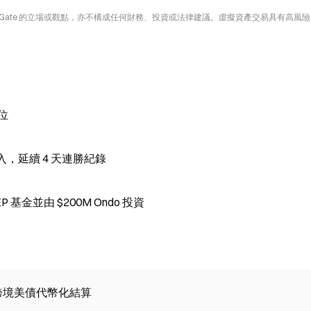
Gate 的立場或觀點，亦不構成任何財務、投資或法律建議。虛擬資產交易具有高風
部位
流入，延續 4 天連勝紀錄
SWEEP 基金並由 $200M Ondo 投資
」跨境美債代幣化結算