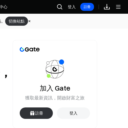
中心
登入
註冊
品。
切換站點
幣，
加入 Gate
獲取最新資訊，開啟財富之旅
註冊
登入