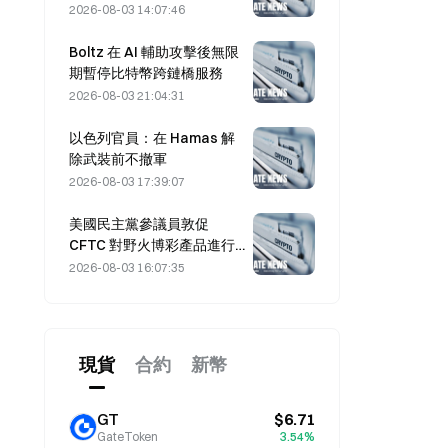
緒共振推動短線反彈
2026-08-03 14:07:46
Boltz 在 AI 輔助攻擊後無限
期暫停比特幣跨鏈橋服務
2026-08-03 21:04:31
以色列官員：在 Hamas 解
除武裝前不撤軍
2026-08-03 17:39:07
美國民主黨參議員敦促
CFTC 對野火博彩產品進行
限制，理由是創紀錄的火災
2026-08-03 16:07:35
季節
現貨
合約
新幣
GT
$6.71
GateToken
3.54%