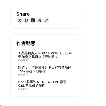
Share
作者動態
X 產品負責人 Nikita Bier 卸任，任內
受加密交易員指控限制貼文
6小時前
路透：川普最快 8 月 6 日宣布多晶矽
15% 關稅與地板價
6小時前
Uber 股票跌 5.3%，Q3 EPS 指引
0.86 美元低於預期
6小時前