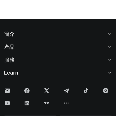
簡介
關於我們
產品
職業機會
C2C
服務
新聞中心
閃兑與大宗交易
VIP 權益
F1 紅牛車隊官方贊助商
Learn
現貨交易
機構服務
用戶協議
學院
槓桿交易
建議反饋
風險警示
Gate 快訊
理財中心
公告列表
隱私政策
Gate Blog
ETF
費率標準
Cookie 政策
加密貨幣百科
合約
幫助中心
媒體工具包