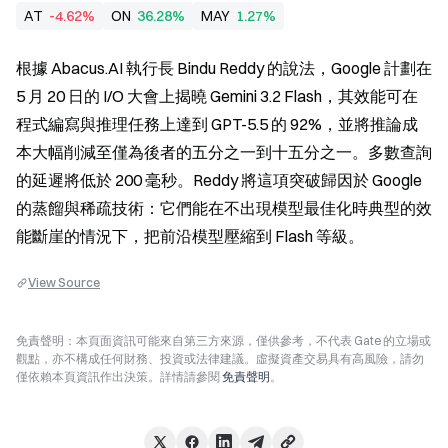
AT
-4.62%
ON
36.28%
MAY
1.27%
根據 Abacus.AI 執行長 Bindu Reddy 的說法，Google 計劃在 
5 月 20 日的 I/O 大會上揭曉 Gemini 3.2 Flash，其效能可在
程式編寫與推理任務上達到 GPT-5.5 的 92%，並將推論成
本大幅削減至僅為後者的五分之一到十五分之一。多數查詢
的延遲將低於 200 毫秒。Reddy 將這項突破歸因於 Google 
的蒸餾與稀疏技術：它們能在不出現模型最佳化時典型的效
能斷崖的情況下，把前沿模型壓縮到 Flash 等級。
View Source
免責聲明：本頁面資訊可能來自第三方來源，僅供參考，不代表 Gate 的立場或
觀點，亦不構成任何財務、投資或法律建議。虛擬資產交易具有高風險，請勿
僅依賴本頁資訊作出決策。詳情請參閱
免責聲明
。