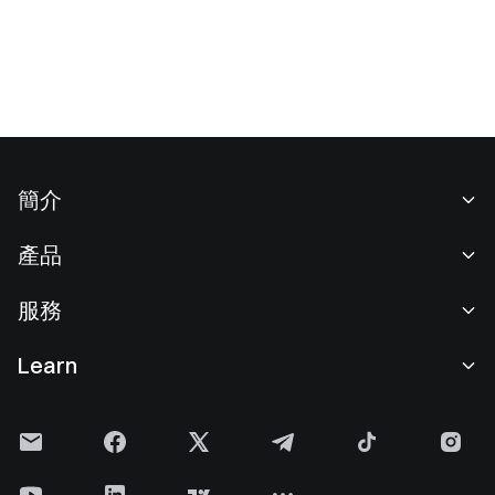
簡介
關於我們
產品
職業機會
C2C
服務
新聞中心
閃兑與大宗交易
VIP 權益
F1 紅牛車隊官方贊助商
Learn
現貨交易
機構服務
用戶協議
學院
槓桿交易
建議反饋
風險警示
Gate 快訊
理財中心
公告列表
隱私政策
Gate Blog
ETF