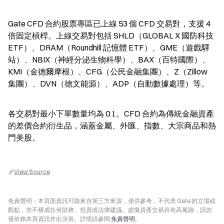
Gate CFD 合約股票專區已上線 53 個 CFD 交易對，支援 4 
倍固定槓桿。上線交易對包括 SHLD（GLOBAL X 國防科技 
ETF）、DRAM（Roundhill 記憶體 ETF）、GME（遊戲驛
站）、NBIX（神經分泌生物科學）、BAX（百特國際）、
KMI（金德爾摩根）、CFG（公民金融集團）、Z（Zillow 
集團）、DVN（德文能源）、ADP（自動數據處理）等。
各交易對最小下單數量均為 0.1。CFD 合約為傳統金融資產
的差價合約衍生品，涵蓋金屬、外匯、指數、大宗商品和熱
門美股。
View Source
免責聲明：本頁面資訊可能來自第三方來源，僅供參考，不代表 Gate 的立場或
觀點，亦不構成任何財務、投資或法律建議。虛擬資產交易具有高風險，請勿
僅依賴本頁資訊作出決策。詳情請參閱
免責聲明
。