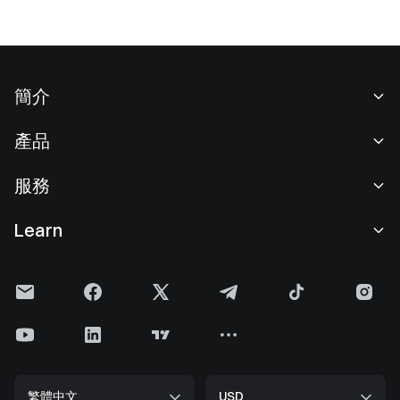
簡介
關於我們
產品
職業機會
C2C
服務
新聞中心
閃兑與大宗交易
VIP 權益
F1 紅牛車隊官方贊助商
Learn
現貨交易
機構服務
用戶協議
學院
槓桿交易
建議反饋
風險警示
Gate 快訊
理財中心
公告列表
隱私政策
Gate Blog
ETF
費率標準
Cookie 政策
加密貨幣百科
合約
幫助中心
媒體工具包
Gate 研究院
CFD 合約
繁體中文
USD
上幣申請