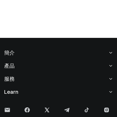
簡介
關於我們
產品
職業機會
C2C
服務
新聞中心
閃兑與大宗交易
VIP 權益
F1 紅牛車隊官方贊助商
Learn
現貨交易
機構服務
用戶協議
學院
槓桿交易
建議反饋
風險警示
Gate 快訊
理財中心
公告列表
隱私政策