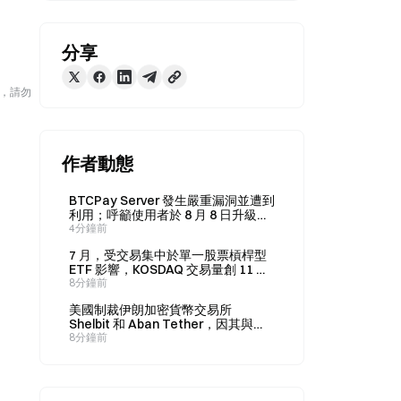
分享
險，請勿
作者動態
BTCPay Server 發生嚴重漏洞並遭到
利用；呼籲使用者於 8 月 8 日升級至
2.4.2 版
4分鐘前
7 月，受交易集中於單一股票槓桿型
ETF 影響，KOSDAQ 交易量創 11 個
月新低
8分鐘前
美國制裁伊朗加密貨幣交易所
Shelbit 和 Aban Tether，因其與
IRGC 的關聯
8分鐘前