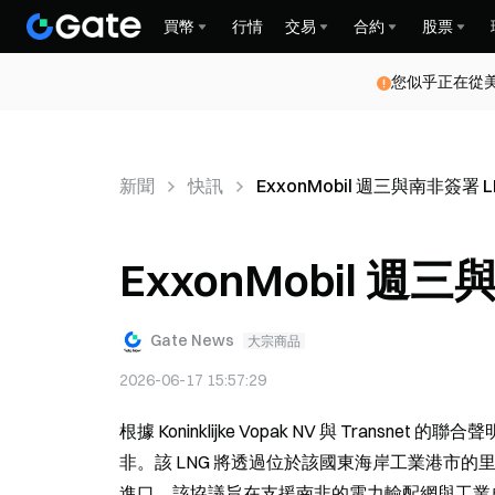
買幣
行情
交易
合約
股票
您似乎正在從
新聞
快訊
ExxonMobil 週三與南非簽署 
ExxonMobil 週
Gate News
大宗商品
2026-06-17 15:57:29
根據 Koninklijke Vopak NV 與 Trans
非。該 LNG 將透過位於該國東海岸工業港市的里奇灣（Ric
進口。該協議旨在支援南非的電力輸配網與工業