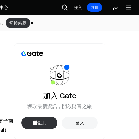
中心
登入
註冊
品。
切換站點
加入 Gate
獲取最新資訊，開啟財富之旅
然氣予南
註冊
登入
al）