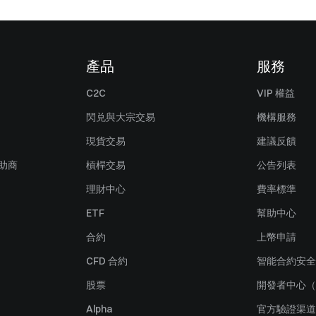
產品
服務
C2C
VIP 權益
閃兑與大宗交易
機構服務
現貨交易
建議反饋
贊助商
槓桿交易
公告列表
理財中心
費率標準
ETF
幫助中心
合約
上幣申請
CFD 合約
智能合約安全
股票
開發者中心（
Alpha
官方驗證渠道