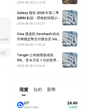
波攻擊損失 1.14 億美元
2026-08-05 01:13:30
Galaxy 報告 2026 年第二季
$85M 虧損；營收較預期少 3
億美元，股價下跌 7.23%。
2026-08-05 17:52:57
Visa 透過與 Zerohash 的合
作將穩定幣支付整合至 Visa
0/400
Direct
2026-08-05 17:03:15
回覆
Tanger 公布銷售額成長
5%，受 6 月至 7 月的世界盃
旅遊帶動
2026-08-05 15:55:54
現貨
合約
新幣
GT
$6.69
GateToken
0.60%