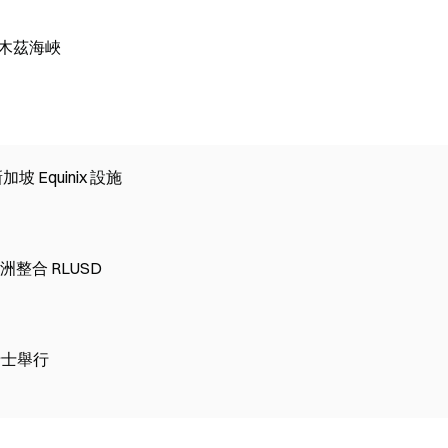
爾木茲海峽
坡 Equinix 設施
在非洲整合 RLUSD
在瑞士舉行