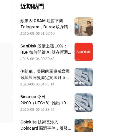
近期熱門
蘋果因 CSAM 短暫下架
Telegram，Durov 駁斥稱受
「安全攻擊」
2026-08-05 01:06:50
SanDisk 股價上漲 10%：
HBF 如何開啟 AI 儲存新週
期，財報能否驗證成長邏
2026-08-05 09:39:53
輯？
伊朗稱，美國的軍事威脅導
致其與阿曼原定於 8 月 5 日
達成的荷莫茲海峽協議延
2026-08-05 04:35:14
後。
Binance 今日
20:00（UTC+8）推出 10 個
bStocks 交易對，掛單手續
2026-08-05 02:33:45
費為零。
Coinkite 技術長涉入
Coldcard 漏洞事件，引發四