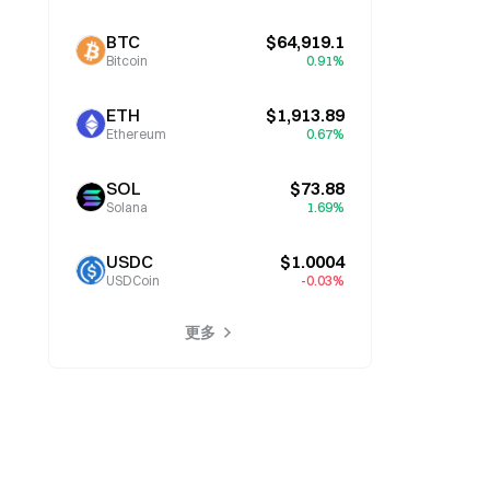
BTC
$64,919.1
Bitcoin
0.91%
ETH
$1,913.89
Ethereum
0.67%
SOL
$73.88
Solana
1.69%
USDC
$1.0004
USDCoin
-0.03%
更多