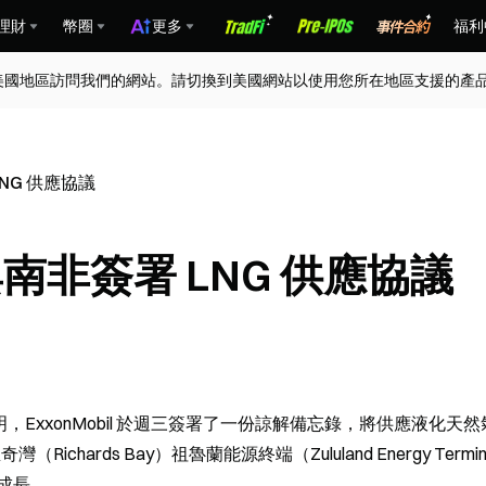
理財
幣圈
更多
福利
美國地區訪問我們的網站。請切換到美國網站以使用您所在地區支援的產
LNG 供應協議
三與南非簽署 LNG 供應協議
net 的聯合聲明，ExxonMobil 於週三簽署了一份諒解備忘錄，將供應液化天
hards Bay）祖魯蘭能源終端（Zululand Energy Termin
成長。