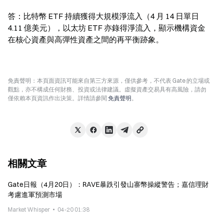
答：比特幣 ETF 持續獲得大規模淨流入（4 月 14 日單日 
4.11 億美元），以太坊 ETF 亦錄得淨流入，顯示機構資金
在核心資產與高彈性資產之間的再平衡跡象。
免責聲明：本頁面資訊可能來自第三方來源，僅供參考，不代表 Gate 的立場或
觀點，亦不構成任何財務、投資或法律建議。虛擬資產交易具有高風險，請勿
僅依賴本頁資訊作出決策。詳情請參閱
免責聲明
。
相關文章
Gate日報（4月20日）：RAVE暴跌引發山寨幣操縱警告；嘉信理財
考慮進軍預測市場
Market Whisper
04-20 01:38