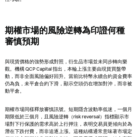
期權市場的風險逆轉為印證何種
審慎預期
與現貨價格的強勢形成對照，衍生品市場並未同步轉向樂
觀。機構 QCP Capital 指出，本輪上漲主要由現貨買盤帶
動，而非全面風險偏好回升。當前比特幣永續合約資金費率
仍為負，未平倉合約下滑，顯示空頭仍在增加對沖，而非被
動平倉。
期權市場同樣釋放審慎訊號。短期隱含波動率低迷，一個月
期限低於三個月，且風險逆轉（risk reversal）指標顯示市
場對下行保護的需求高於上行押注，表明交易員更傾向於為
潛在下跌付費，而非追逐上漲。這種結構通常意味著市場定