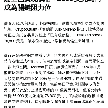
成為關鍵阻力位
儘管宏觀環境轉暖，比特幣的鏈上結構卻釋放出更為克制的
訊號。CryptoQuant 研究總監 Julio Moreno 指出，比特幣價
格正在測試交易員的鏈上「已實現價格」（realized price）
76,800 美元，該水位在歷史上常被視為偏空關鍵阻力。
從行為金融學的角度看，這一阻力位的形成邏輯在於：大量
持有者接近成本價時，傾向於賣出以鎖定利潤，從而壓制進
一步上漲空間。Moreno 回顧，該價位區間在 2026 年 1 月
熊市反彈時，正正限制了漲幅，觸及後便轉向下跌。此外，
大額交易占比由不足 10% 急升至逾 40%，在過往循環中通
常與短期強勁賣壓相對應。當前每日已實現利潤約 5 億美
元，仍低於歷史上拋售高峰的 10 億美元門檻，但若比特幣
守穩 76,000 美元並逼近 76,800 美元，了結獲利的規模可能
加速突破警戒線。這意味著反彈在鏈上層面面臨真正的結構
性考驗。