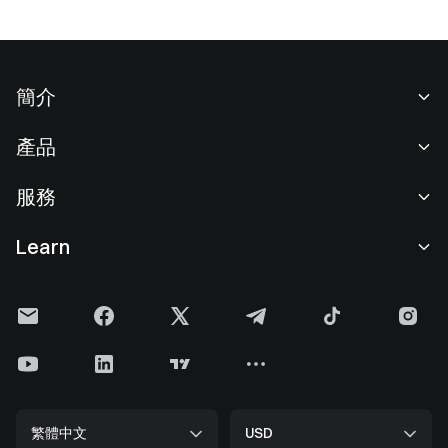
簡介
關於我們
產品
職業機會
C2C
服務
新聞中心
閃兑與大宗交易
VIP 權益
F1 紅牛車隊官方贊助商
Learn
現貨交易
機構服務
用戶協議
學院
槓桿交易
建議反饋
風險警示
Gate 快訊
理財中心
公告列表
隱私政策
Gate Blog
ETF
費率標準
Cookie 政策
加密貨幣百科
合約
幫助中心
媒體工具包
Gate 研究院
CFD 合約
繁體中文
USD
上幣申請
儲備金