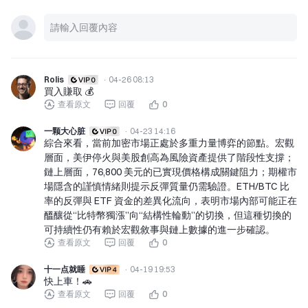
Rolis
·
04-26 08:13
買入賺取 💰️
查看原文
回覆
0
一颗大心脏
·
04-23 14:16
綜合來看，當前加密市場正處於多重力量博弈的節點。宏觀
層面，美伊停火與美股創高為風險資產提供了階段性支撐；
鏈上層面，76,800 美元的已實現價格構成關鍵阻力；期權市
場隱含的謹慎情緒則提示反彈質量仍需驗證。ETH/BTC 比
率的反彈與 ETF 資金的差異化流向，表明市場內部可能正在
醞釀從“比特幣獨漲”向“結構性輪動”的切換，但這種切換的
可持續性仍有賴於宏觀敘事與鏈上數據的進一步確認。
查看原文
回覆
0
十一点就睡
·
04-19 19:53
快上車！🚗
查看原文
回覆
0