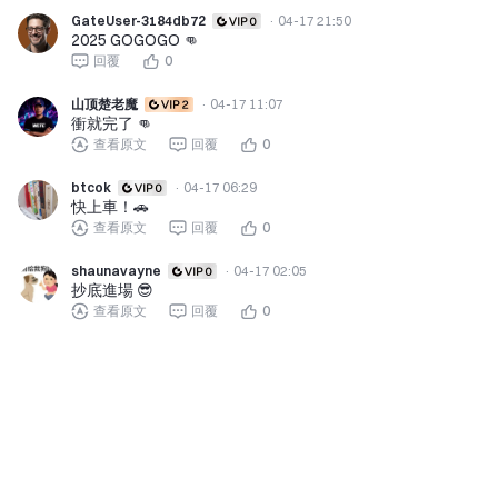
GateUser-3184db72
·
04-17 21:50
2025 GOGOGO 👊
回覆
0
山顶楚老魔
·
04-17 11:07
衝就完了 👊
查看原文
回覆
0
btcok
·
04-17 06:29
快上車！🚗
查看原文
回覆
0
shaunavayne
·
04-17 02:05
抄底進場 😎
查看原文
回覆
0