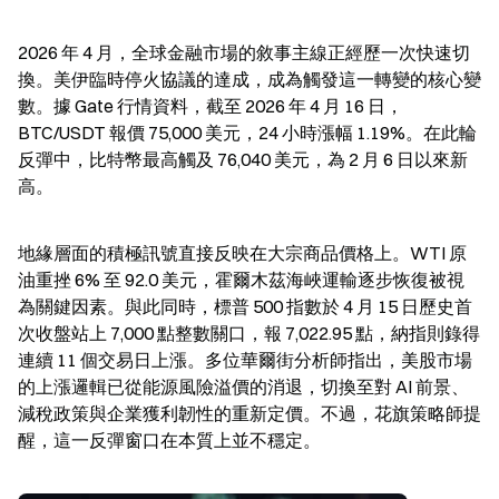
2026 年 4 月，全球金融市場的敘事主線正經歷一次快速切
換。美伊臨時停火協議的達成，成為觸發這一轉變的核心變
數。據 Gate 行情資料，截至 2026 年 4 月 16 日，
BTC/USDT 報價 75,000 美元，24 小時漲幅 1.19%。在此輪
反彈中，比特幣最高觸及 76,040 美元，為 2 月 6 日以來新
高。
地緣層面的積極訊號直接反映在大宗商品價格上。WTI 原
油重挫 6% 至 92.0 美元，霍爾木茲海峽運輸逐步恢復被視
為關鍵因素。與此同時，標普 500 指數於 4 月 15 日歷史首
次收盤站上 7,000 點整數關口，報 7,022.95 點，納指則錄得
連續 11 個交易日上漲。多位華爾街分析師指出，美股市場
的上漲邏輯已從能源風險溢價的消退，切換至對 AI 前景、
減稅政策與企業獲利韌性的重新定價。不過，花旗策略師提
醒，這一反彈窗口在本質上並不穩定。