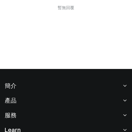
暫無回覆
簡介
關於我們
產品
職業機會
C2C
服務
新聞中心
閃兑與大宗交易
VIP 權益
F1 紅牛車隊官方贊助商
Learn
現貨交易