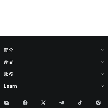
簡介
關於我們
產品
職業機會
C2C
服務
新聞中心
閃兑與大宗交易
VIP 權益
F1 紅牛車隊官方贊助商
Learn
現貨交易
機構服務
用戶協議
學院
槓桿交易
建議反饋
風險警示
Gate 快訊
理財中心
公告列表
隱私政策