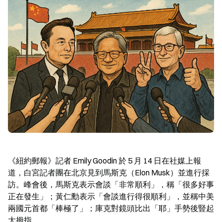
《紐約郵報》記者 Emily Goodin 於 5 月 14 日在社媒上報
道，白宮記者團在北京見到馬斯克（Elon Musk）並進行採
訪。峰會後，馬斯克表示會談「非常順利」，稱「很多好事
正在發生」；黃仁勳表示「會談進行得很順利」，並稱中美
兩國元首都「棒極了」；庫克對鏡頭比出「耶」手勢後豎起
大拇指。