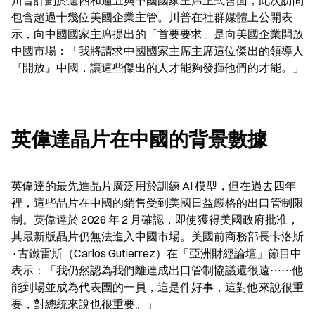
川普計劃於週四和週五與中國國家主席正式會面，此次訪問
包含超過十幾位美國企業主管。川普在社群媒體上公開表
示，向中國國家主席提出的「首要要求」是向美國企業開放
中國市場：「我將請求中國國家主席主席這位傑出的領導人
『開放』中國，讓這些傑出的人才能夠發揮他們的才能。」
英偉達晶片在中國的背景數據
英偉達的最先進晶片廣泛用於訓練 AI 模型，但在過去四年
裡，這些晶片在中國的銷售受到美國日益嚴格的出口管制限
制。英偉達於 2026 年 2 月確認，即使獲得美國政府批准，
其最新版晶片仍無法進入中國市場。美國前商務部長卡洛斯
·古鐵雷斯（Carlos Gutierrez）在「亞洲財經論壇」節目中
表示：「我仍然認為我們離達成出口管制協議還很遠⋯⋯他
能到場並成為代表團的一員，這是件好事，這對他來說很重
要，對總統來說也很重要。」