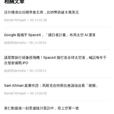
相關文章
沃什獲准出任聯準會主席，比特幣跌破 8 萬美元
Market Whisper
05-14 01:06
Google 擬攜手 SpaceX，「捕日者計畫」布局太空 AI 運算
鏈新聞abmedia
05-14 00:34
讓星際旅行就像搭飛機！SpaceX 擬打造全球太空港，喊話每年千
次發射備戰 IPO
鏈新聞abmedia
05-13 09:14
Sam Altman 庭審作證：馬斯克在特斯拉會議強迫看「梗圖」
Market Whisper
05-13 04:00
黃仁勳最後一刻受邀隨川普訪中，登上空軍一號