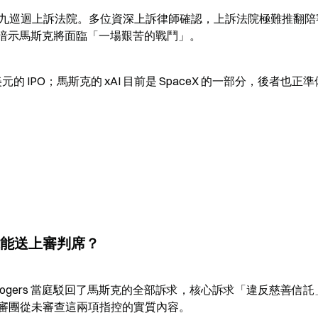
進入第九巡迴上訴法院。多位資深上訴律師確認，上訴法院極難推翻陪
rs 也暗示馬斯克將面臨「一場艱苦的戰鬥」。
元的 IPO；馬斯克的 xAI 目前是 SpaceX 的一部分，後者也正
能送上審判席？
 Rogers 當庭駁回了馬斯克的全部訴求，核心訴求「違反慈善信託
審團從未審查這兩項指控的實質內容。