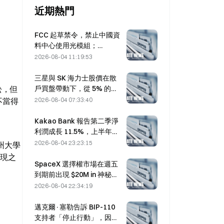
近期熱門
FCC 起草禁令，禁止中國資
料中心使用光模組；
Xinyuan 的 27% 市占率可能
2026-08-04 11:19:53
受影響
三星與 SK 海力士股價在散
戶買盤帶動下，從 5% 的跌
訟，但
幅中回升
2026-08-04 07:33:40
不當得
Kakao Bank 報告第二季淨
利潤成長 11.5%，上半年獲
利創歷史新高
2026-08-04 23:23:15
加州大學
發現之
SpaceX 選擇權市場在週五
到期前出現 $20M in 神秘的
330 美元履約價買權部位
2026-08-04 22:34:19
邁克爾·塞勒告訴 BIP-110
支持者「停止行動」，因礦