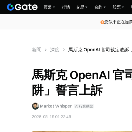
買幣
行情
交易
合約
股票
您似乎正在從
新聞
深度
馬斯克 OpenAI 官司裁定
馬斯克 OpenAI
阱」誓言上訴
Market Whisper
AI 行業動態
2026-05-19 01:22:49