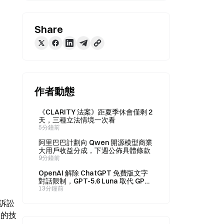
Share
作者動態
《CLARITY 法案》距夏季休會僅剩 2
天，三種立法情境一次看
5分鐘前
阿里巴巴計劃向 Qwen 開源模型商業
大用戶收益分成，下週公佈具體條款
9分鐘前
OpenAI 解除 ChatGPT 免費版文字
對話限制，GPT-5.6 Luna 取代 GPT-
5.5
13分鐘前
年訴訟
上的技