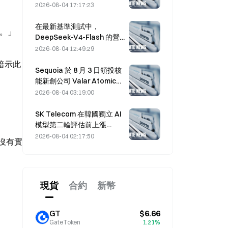
工支持率停滯於 2.70%。
2026-08-04 17:17:23
在最新基準測試中，
。」
DeepSeek-V4-Flash 的營
運成本在主流 AI 模型中最
2026-08-04 12:49:29
低。
暗示此
Sequoia 於 8 月 3 日領投核
能新創公司 Valar Atomics
的 $1B 股權融資輪
2026-08-04 03:19:00
。
SK Telecom 在韓國獨立 AI
模型第二輪評估前上漲
13.78%
2026-08-04 02:17:50
沒有實
現貨
合約
新幣
GT
$6.66
GateToken
1.21%