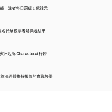
，違者每日罰緩 1 億韓元
統：匿名代幣投票者疑操縱結果
州起訴 Character.ai 行醫
利用演算法經營推特帳號的實戰教學