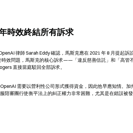
年時效終結所有訴求
 律師 Sarah Eddy 確認，馬斯克應在 2021 年 8 月提起訴
年。由於時效問題，馬斯克的核心訴求——「違反慈善信託」和「高管
Rogers 直接當庭駁回全部訴求。
被告知 OpenAI 需要以營利性公司形式獲得資金，因此他早應知情。
 確認：「說服陪審團行使衡平法上的糾正權力非常困難，尤其是在錯誤被