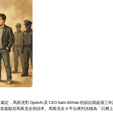
，馬斯克對 OpenAI 及 CEO Sam Altman 的訴訟因超過三
Rogers 當庭駁回馬斯克全部訴求。馬斯克在 X 平台將判決稱為「日曆