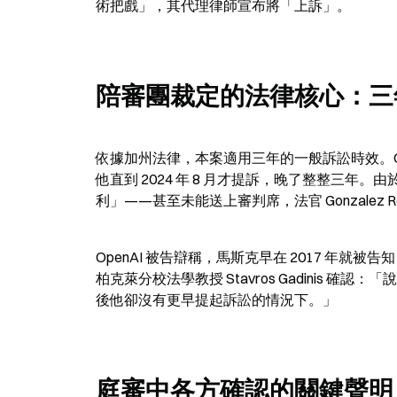
術把戲」，其代理律師宣布將「上訴」。
陪審團裁定的法律核心：三
依據加州法律，本案適用三年的一般訴訟時效。OpenAI
他直到 2024 年 8 月才提訴，晚了整整三
利」——甚至未能送上審判席，法官 Gonzalez 
OpenAI 被告辯稱，馬斯克早在 2017 年就
柏克萊分校法學教授 Stavros Gadinis
後他卻沒有更早提起訴訟的情況下。」
庭審中各方確認的關鍵聲明