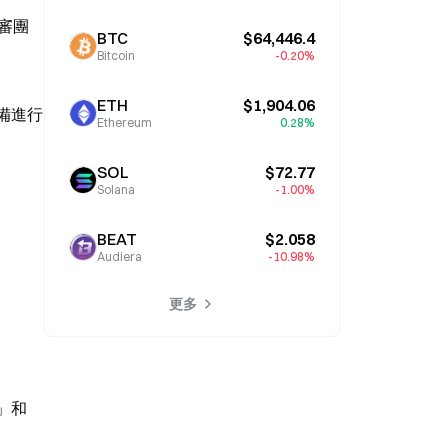
審團
BTC
$64,446.4
Bitcoin
-0.20%
ETH
$1,904.06
準備進行
Ethereum
0.28%
SOL
$72.77
Solana
-1.00%
BEAT
$2.058
Audiera
-10.98%
更多
」和