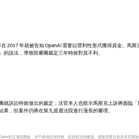
在 2017 年就被告知 OpenAI 需要以營利性形式獲得資金。馬
」的說法，導致陪審團裁定三年時效對其不利。
團就訴訟時效做出的裁定；法官本人也暗示馬斯克上訴將面臨「
結果，但案件仍將在第九巡迴法院進行漫長的審理。
Gate 的立場或觀點，亦不構成任何財務、投資或法律建議。虛擬資產交易具有高風