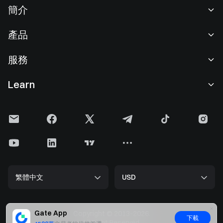
簡介
關於我們
產品
職業機會
C2C
服務
新聞中心
閃兑與大宗交易
VIP 權益
F1 紅牛車隊官方贊助商
Learn
現貨交易
機構服務
用戶協議
學院
槓桿交易
建議反饋
風險警示
Gate 快訊
理財中心
公告列表
隱私政策
Gate Blog
ETF
費率標準
Cookie 政策
加密貨幣百科
合約
幫助中心
媒體工具包
Gate 研究院
CFD 合約
繁體中文
USD
上幣申請
儲備金
比特幣減半
股票
智能合約安全
牌照
以太坊 (ETH) 升級
Alpha
開發者中心（API）
安全方案
Gate App
Copyright © 2013-2026.
下載
大數据
Gate Pay
All Right Reserved.