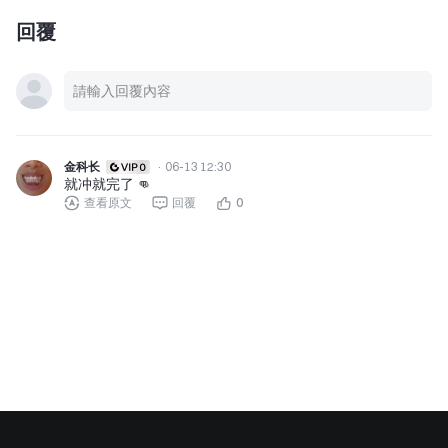
回覆
金科长
·
06-13 12:30
就冲就完了 👊
查看原文
回覆
0