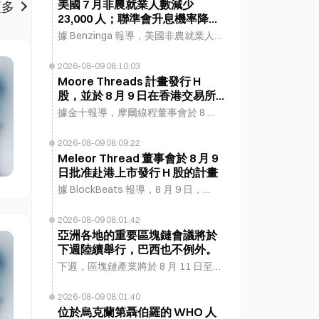
關此功能的任何事前通知；目前中國
美國 7 月非農就業人數減少
更多
23,000 人；聯準會升息機率降至
尚未推出「Apple Intelligence with
42%
Qwen」功能。這份名為「在 Mac 上
據 Benzinga 報導，美國非農就業人數
搭配 Apple Intelligence 使用 Qwen」
在 7 月意外減少 23,000 人，與市場預
的手冊明確指出，Apple Intelligence
期增加約 80,000 人相反。政府部門招
2026-08-09 08:10:03
可搭配 Alibaba 的 Qwen 模型運作，
聘疲弱，而民營企業僅增加 30,000 個
Moore Threads 計畫發行 H
但在發布後不到 24 小時便遭刪除。7
股，並於 8 月 9 日在香港交易所
職位，低於預期的 78,000 個。失業率
月 15 日，Alibaba 曾宣布 Qwen 將整
上市
從 4.2% 小幅下降至 4.1%，但勞動參
據金十報導，摩爾線程董事會於 8 月
合至 Apple Intelligence，適用於中國
與率降至 61.4%，創 2021 年初以來最
9 日批准了一項提案，擬發行 H 股並
使用者的 iOS、iPadOS、macOS 和
低。 疲弱的就業數據降低了市場對聯
申請在香港交易所主板上市。公司計
2026-08-09 08:09:22
visionOS。
準會升息的預期。根據 CME
劃選擇適當的時機和發行窗口，在股
Meleor Thread 董事會於 8 月 9
FedWatch，市場對 9 月升息的機率
日批准赴港上市發行 H 股的計畫
東批准的有效期內完成發行及上市。
從 58% 暴跌至 42%。此轉變觸發美股
該發行仍需經股東大會及監管機構進
據 BlockBeats 報導，8 月 9 日，
與貴金屬上漲：S&P 500 ETF SPY 本
一步批准。具體細節尚未確定，且該
Meleor Thread 董事會批准了發行 H
週上漲 3.5%，Nasdaq-100 ETF QQQ
交易存在重大不確定性。
股並在香港交易所主板上市的計畫。
2026-08-09 08:01:42
飆升 4.8%，黃金上漲 7.5% 至每盎司
公司擬申請在香港交易所主板上市，
亞洲各地的重要區塊鏈會議將於
4,347.70 美元，創下七週高點。
下週陸續舉行，巴西也不例外。
並在股東批准的有效期（或延長期
限）內選擇適當的時機及發行窗口。
下週，區塊鏈產業將於 8 月 11 日至
該發行須經股東大會批准，以及取得
14 日在首爾、巴西及東南亞舉辦多場
相關政府部門和監管機構的批准。具
會議。重要活動包括 8 月 11 日在首爾
2026-08-09 08:01:40
體細節尚未確定，該計畫的實施仍存
舉行的 Injective 機構午餐論壇、8 月
位於烏克蘭第聶伯羅的 WHO 人