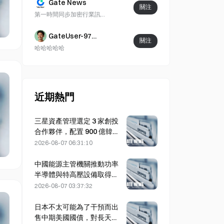
Gate News
關注
第一時間同步加密行業訊息，涵蓋加密貨幣、區塊鏈、人工智能（AI）及傳統金融（TradFi）等領域，內容圍繞市場動態、政策變化與行業進展進行更新，呈現當前熱點事件與關鍵資訊。
GateUser-970a52aa
關注
哈哈哈哈哈
近期熱門
三星資產管理選定 3 家創投
合作夥伴，配置 900 億韓元
基金
2026-08-07 06:31:10
中國能源主管機關推動功率
半導體與特高壓設備取得突
破
2026-08-07 03:37:32
日本不太可能為了干預而出
售中期美國國債，對長天期