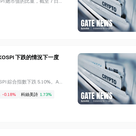
占 KOSPI 總市值的比重，截至 7 日
億美元的現金和美國國庫券，較前一季下
這兩家半導體巨頭及 Samsung E
持有量四年來首次
韓元，占 KOSPI 總市值 5,159.9
廣泛的轉變，因為自上月 31 日
產業的漲幅超過半導體股票。K
tronics 的 11.59% 和 SK H
 月 25 日創下的 58.9% 高峰
sung 和 SK Hynix 市值
OSPI 下跌的情況下一度
 7 日的資料，Samsung El
 Hynix 合計占 KOSPI 5,159.9
 綜合指數下跌 5.10%。AP
e 上漲 16.20%，Kolmar Korea
a
-0.18%
科絲美詩
1.73%
pacific 在此期間上漲 9.0
auty 出口表現帶動，吸引機
波動中展現韌性，季度業績顯
化妝品股票在市場下跌期間錄
盤大幅下跌，化妝品股票仍維
妝品產業上漲 2.03%。當 KOS