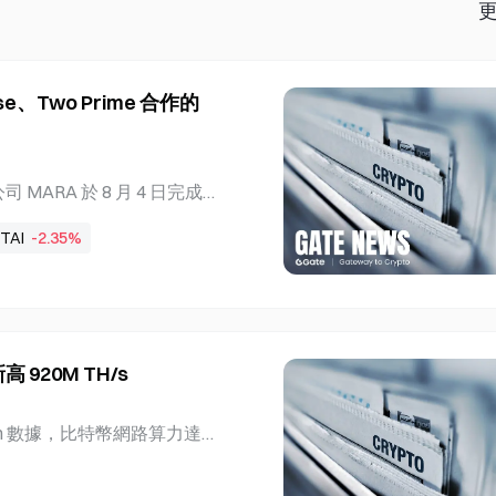
ase、Two Prime 合作的
ARA 於 8 月 4 日完成兩
8,750 枚比特幣作為抵押品。
TAI
-2.35%
供的 4.5 億美元再融資貸款（包括
金），以及由 Two Prime L
完成時，抵押品價值約為 12 億美
項融資為一般公司用途提供流動
y & Power LLC 所需現金對價
920M TH/s
rime 定期貸款取得 6 億美元 由
 1.5 億美元信用額度的再融資，
base 提供 3 億美元的額外資
in.com 數據，比特幣網路算力達到
美元貸款。兩筆融資均已全額提用。
2,473 TH/s。與七天前相
標區間的中點加
7 月 4 日以來最大的算力增幅，顯