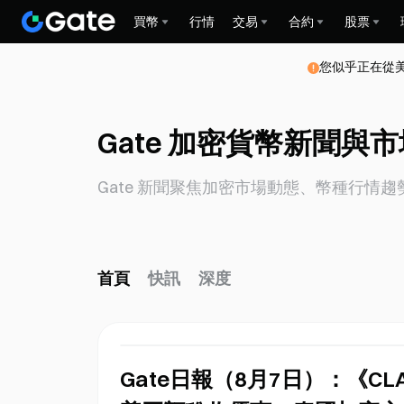
買幣
行情
交易
合約
股票
您似乎正在從
Gate 加密貨幣新聞與
Gate 新聞聚焦加密市場動態、幣種行
首頁
快訊
深度
Gate日報（8月7日）：《CL