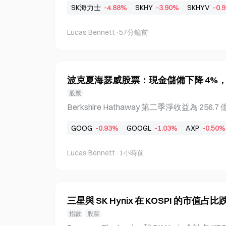
SK海力士
-4.88%
SKHY
-3.90%
SKHYV
-0.
0 韓元下跌 52.39%，至 8 日的 1,422,0
9.4 兆韓元的強勁淨現金部位，但由於股東
Lucas Bennett
·
57分鐘前
帶動股價下跌。SK Hynix 此前曾表示將
在股東疑慮後將時程提前至第三季。該公司目前實施
饋政策，每年提供每股 1,500 韓元的固定
供額外回饋。 SK Hynix 股價較歷史最高價下跌 52.
波克夏海瑟威股票：現金儲備下降 4%
價為 1,422,000 韓元，較 6 月 24 日 2,987
股票
9%。該股本月下跌 9.25%。據韓聯社報
Berkshire Hathaway 第二季淨收益為 256
業務基本面的影響，不如說是受到股東回饋公
億美元的兩倍，而其現金儲備三年多來首次
25-2027 年股東回饋政策，SK Hynix 每年
GOOG
-0.93%
GOOGL
-1.03%
AXP
-0.50%
企業集團在 6 月底持有 3,647 億美元的
（每季 375
府證券相關應付款項後，較前一季下降 4%
Lucas Bennett
·
1小時前
股票的支出，其中包括 7 月 24 日完成、金額達
ylor Morrison 收購案，以及作為總額 2
100 億美元的 Alphabet 股票。 Berkshire 
億美元 據《華爾街日報》報導，該企業集團第二
三星與 SK Hynix 在 KOSPI 的市值占比
元，而去年同期為 123.7 億美元。不計投資收
指數
股票
上升 16.3% 至 129.8 億美元。 6 月底現金持有量