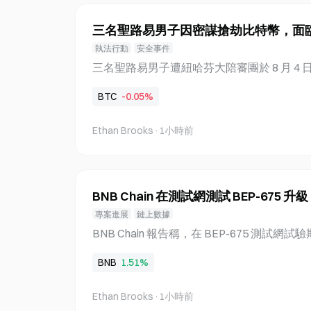
Securities 分析師 Na Seung-du 與 Heo Seo
頁、聚焦於中小型股的報告。該報告找出持
三名聖路易男子因密謀搶劫比特幣，面臨 
分析師指出，7 月最後一週，KOSDAQ 連
執法行動
安全事件
月第一個交易日，KOSDAQ 的報酬率優於 K
三名聖路易男子遭紐哈芬大陪審團於 8 月 4
顯示，剔除 Samsung Electronics 與 SK Hyni
以搶劫方式干預商業罪，最高可被判處 20 年聯邦監
BTC
-0.05%
is、34 歲的 John Davis 及 27 歲的 Martel Wi
日至 8 月 24 日期間前往康乃狄克州，使
Ethan Brooks
·
1小時前
並在另一支來自佛羅里達州的團隊抵達、於 2024
車行動前放棄計畫。聯邦檢察官 David X. Su
值數億美元比特幣的某人士的父母。這三名
者招募；該案已導致另外六名被告認罪，其中包括於 
BNB Chain 在測試網測試 BEP-675 升級
aiq，以及於 2 月 25 日遭起訴的 James Sch
專案進展
鏈上數據
Adam Iza。此案反映出針對加密貨幣持有
BNB Chain 報告稱，在 BEP-675 測試
趨勢，犯罪者繞過數位安全措施，直接鎖定個
8%。BEP-675 是一項正在評估中的升級，屬
狄克州進行為期兩天的監視行動 2024 年 8 月 2
BNB
1.51%
線圖。此次升級達到每秒 2,324 筆交易，相較於 Bin
網的 1,237 TPS 基準值，在未提高網路 1 億的
Ethan Brooks
·
1小時前
塊間隔的情況下，實現了這項提升。這項改