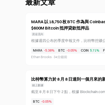
最新文章
MARA 以 18,750 枚 BTC 作為與 Coinb
$600M Bitcoin 抵押貸款抵押品
資金流向
根據週四公布的季度申報文件，比特幣挖礦公司 M
筆新增融資總額 6 億美元的定期貸款，並以 1
MARA
-5.38%
BTC
-0.05%
COIN
5.71%
F
這些融資包括一筆由 Coinbase Credit 提
Ethan Brooks
·
34分鐘前
現有的 1.5 億美元信用額度及新增的 3 億美元資
ending 提供的另一筆 3 億美元貸款。交易
元，相當於合併貸款本金的約 1.6 倍。這
性，包括 MARA 計畫收購 Long Ridge Energ
比特幣算力於 8 月 8 日達到一個月來的新高 
的一部分。 MARA 透過 Coinbase 和 Two P
於 Coinbase 的 4.5 億美元貸款包括對現有
鏈上數據
因此這些融資的合併本金為 7.5 億美元。Coin
截至 8 月 8 日下午 2 點，根據 Blockcha
金，而 Two Prime 則提供另一筆 3 億
一個月來的最高水平，7 日移動平均值為 920,63
BTC
-0.05%
Coinbase 債務採浮動利率，等於聯準會目
比，算力增加約 21,503,843 TH/s，創下 