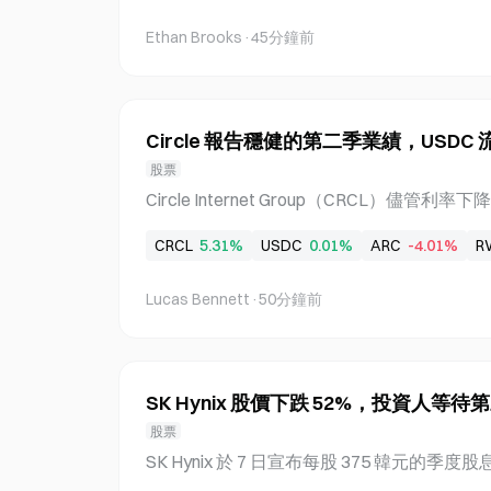
示整個網路的挖礦需求有所增加。這項發展緊隨 20
Ethan Brooks
·
45分鐘前
減半事件，該事件將挖礦獎勵減半，並持續影
特幣礦工持有量單週減少 47 BTC 截至 8 月 8 日
nt 數據，比特幣礦工持有量為 1,192,802 B
前相比，這代表減少 47 BTC（約 43 億
Circle 報告穩健的第二季業績，USDC 
的比特幣總額，並反映其出售、借貸或將挖
股票
決策。 比特幣算力創下 7 月 4 日以來最大增幅 截
Circle Internet Group（CRCL）
特幣算力的 7 日移動平均值為 920,632,473
要受 USDC 流通量年增 20% 及成本效率
1,503,843 TH/s，創下 7 月 4 日以來
CRCL
5.31%
USDC
0.01%
ARC
-4.01%
R
響，則由流通量增加所抵銷。Samsung Securities
示，儘管市場對 Open USD 的競爭力有所疑慮
Lucas Bennett
·
50分鐘前
擴張的主要受益者。 Circle 第二季營收成長，受 
第二季營收達 7 億美元，較去年同期增加 7%。調整
元，年增 8%。公司實現淨利 4,800 萬美
儲備收入達 6.7 億美元，占總營收的 95%。其
SK Hynix 股價下跌 52%，投資人等
41%。Hong 指出，由虧轉盈反映的是 IP
股票
不再發生所帶來的會計基礎效應，而非底層業
SK Hynix 於 7 日宣布每股 375 韓元
C 流通量年增 20%，抵銷收益率下降 第二季 U
案將於第三季定案並公布。該公司股價從 6 月 24
元，較去年同期增加 20%。儲備收益率降至 3.4