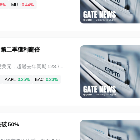
98%
MU
-0.44%
00 韓元。儘管截至第二季公司擁有 6
回饋公告延遲，投資人失望情緒
在「年內」公布股東回饋措施，但
 2025-2027 年股東回
股息，並在產生自由現金流時提
39% SK Hynix 於 8 日股
，第二季獲利翻倍
,000 韓元的歷史最高價下跌 52.3
導，這次下跌與其說是受到記憶體
.7 億美元，超過去年同期 123.7
告延遲的影響。根據公司 20
下降。這家總部位於奧馬哈的
支付每股 1,500 韓元的固定股息
AAPL
0.25%
BAC
0.23%
現金和美國國庫券，在計入短期政
。下降原因包括用於收購及購買
 68 億美元的住宅建築商 Ta
35 億美元股票購買的一部分、價值
Hathaway 第二季淨收益達 256.7
季淨收益為 256.7 億美
跌破 50%
益的營運收益從 111.6 億美元
降至 3,647 億美元 Berkshir