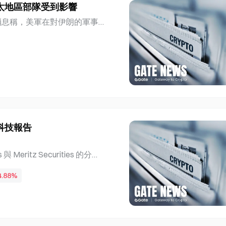
太地區部隊受到影響
58%。該產業上週五個交易日中有
& Health Care 與 Amorep
引述消息稱，美軍在對伊朗的軍事
ealth Care 第二季營收為 1.65
，關鍵彈藥正從亞洲和歐洲轉
消耗超過 1,500 枚愛國
00 枚以下。多名美國政府官員表
心的程度，五角大廈正重新調
撤出防空能力，以支援中東行
下 《紐約時報》報導稱，美國在
國者 PAC-3 攔截導彈，目前
政府官員表示，隨著對伊朗的戰
科技報告
令人擔憂的水準。媒體估計，
耗的愛國者導彈庫存將需要超
es 與 Meritz Securities 的分析
已耗盡 根據戰略與國際研究中
布了韓國股票研究報告。這三份報告
0 枚導引炸彈及其他能力較弱的彈
4.88%
 E&C。KOSDAQ 在 7 月
使戰鬥機暴露於敵方防空網之
KOSDAQ 公司營業利益年增
ics 與 SK Hynix 後的 KOSP
析師強調中小型韓國股票的獲利能力 SK