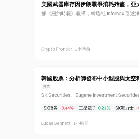
美國武器庫存因伊朗戰爭消耗殆盡，亞
PI 下跌 4.58% 時，化妝品股票則跳升 5.
四天上漲，僅有一天微跌 0.01%。 LG Household 
據《紐約時報》報導，韓聯社 Infomax 
acific 公布第二季盈利成長 LG Household & H
行動期間，武器庫存已降至令人擔憂的水準
74 兆韓元，營業利益為 1,02
移至中東。庫存減少源於持續的戰鬥行動，期間已
者 PAC-3 攔截導彈，使美軍庫存降至 1,7
示，精準武器和防空導彈的消耗已達令人憂
Crypto Frontier
·
1小時前
配偵察資產，並從朝鮮半島及亞洲其他地區
動。 美國愛國者導彈庫存降至 1,700 枚以
對伊朗的軍事行動期間已使用超過 1,500 枚愛
美軍庫存已降至 1,700 枚以下。多名美國
韓國股票：分析師發布中小型股與太空
事延長，精準武器和防空導彈儲備已減少至
股票
按照目前國防承包商的生產速度，補充已消
SK Securities、Eugene Investment Securiti
過兩年。 遠程精準武器在對伊朗行動中大多
師在 8 月第一週（8 月 3 日至 7 日）發
心（CSIS）的資料，美國擁有超過 10,00
SK證券
-0.44%
三星電子
0.21%
SK海力士
-
涵蓋中小型股、太空資料中心基礎設施與 Daewoo
藥。然而，這些武器需要在較近距離部署，
下旬連續四個交易日出現外資淨買超。第一季 
下。包括陸軍戰術
Lucas Bennett
·
1小時前
率達 84.9%，相較之下，剔除 Samsung Electron
I 公司為 41.5%。 SK Securities 分