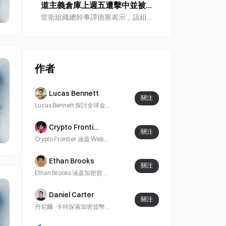
在重大不確定性。Meleor Thread 是
道主義倉庫上週五遭擊中並被摧
12 日在里約熱內盧舉行的
一家專注於全功能 GPU 研究與設計的
毀。
Blockchain.RIO、8 月 12 日在雅加達
世衛組織總幹事譚德塞表示，該組織
中國半導體公司。
舉行的印尼區塊鏈週，以及 8 月 14 日
在烏克蘭第聶伯羅營運的一座人道援
在胡志明市舉行的 Conviction
助倉庫於上週五（8 月 1 日至 2 日）
2026。機構投資人、監管機構及全球
遭到攻擊並被摧毀。目前尚未傳出傷
區塊鏈企業將討論真實世界資產代幣
亡。
作者
化、機構級區塊鏈基礎設施、數位資
產監管及跨境支付。
Lucas Bennett
關注
Lucas Bennett 探討全球金融與宏觀經濟變化，著重於貨幣政策、機構活動與傳統市場如何塑造數位資產產業。
Crypto Frontier
關注
Crypto Frontier 涵蓋 Web3、AI 和 TradFi 趨勢，專注於區塊鏈創新與新興敘事，並使用可驗證的數據、官方披露和行業來源。
Ethan Brooks
關注
Ethan Brooks 涵蓋加密貨幣市場動向、數字資產趨勢以及宏觀驅動的發展，並使用可驗證的市場數據、官方披露和行業來源。
Daniel Carter
關注
丹尼爾·卡特探索加密貨幣領域、代幣生態系統以及新興的區塊鏈敘事，內容基於項目更新、公共數據和行業發展。