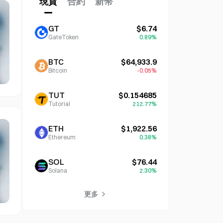
現貨
合約
新幣
GT
$6.74
GateToken
0.89%
BTC
$64,933.9
Bitcoin
-0.05%
TUT
$0.154685
Tutorial
212.77%
ETH
$1,922.56
Ethereum
0.38%
SOL
$76.44
Solana
2.30%
更多