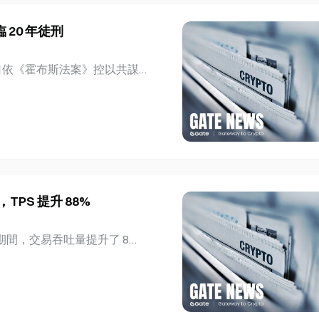
n-jae 於 8 月 6 日發布了一份 112
續獲利但遭市場忽視的公司。
20 年徒刑
續四個交易日出現外資淨買超。8
OSPI。報告表示，第一季業績
 日依《霍布斯法案》控以共謀
x 後，KOSPI
禁。32 歲的 Sedric Lou
lliams 被指控於 2024 年 8 月 21
用租賃車輛和氣槍進行兩天監視，
 年 8 月 25 日執行暴力劫
llivan 表示，目標是參與竊取價
男子由更大規模共謀案的組織
6 月 8 日認罪的 Saif F
，TPS 提升 88%
wab 和於 10 月 28 日遭起訴的
者的暴力現場攻擊在全國蔓延的
網試驗期間，交易吞吐量提升了 8
人。 三名聖路易男子在康乃
於其 2026 年下半年的擴容路
1 日至 8 月 24 日期間，L
ance Smart Chain 測試
 Gas 限制或更改 450 毫秒區
進源自於消除區塊建構者與驗