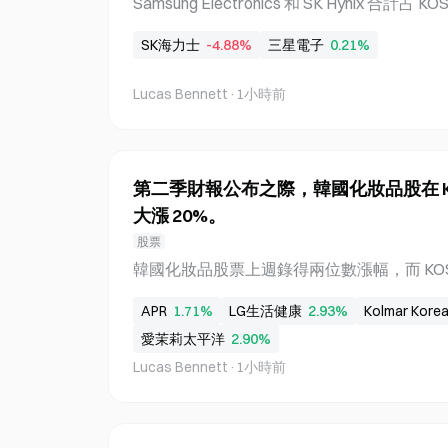
Samsung Electronics 和 SK Hynix 合計
e Hathaway 在 6 月底持有 3,647 
降至 48.95%，低於上月 31 日的 54.04%。
降 4%。這一下降標誌著 Berkshire 現金
SK海力士
-4.88%
三星電子
0.21%
lectronics 優先股合計市值為 2,525.7338 兆
986 兆韓元的 48.95%。這一下降反映出更
Lucas Bennett
·
1小時前
以來，營建、機械設備及重工業等非半導體
OSPI 在此期間上漲 11.89%，超過 Samsung Elec
ynix 的 7.56% 漲幅。這標誌著市場集中度已從 6
回落，當時這兩家公司主導了南韓股市的表現。 Sam
第二季財報公布之際，韓國化妝品股在 K
占比一週下降 5.09 個百分點 根據韓國交易所截至
大漲 20%。
ectronics、Samsung Electronics 優先股和 SK
986 兆韓元總市值的 48.95%。
股票
韓國化妝品股票上週錄得兩位數漲幅，而 KOSPI
R 飆升 20.16%，LG Household & Health Car
APR
1.71%
LG生活健康
2.93%
Kolmar Kore
上漲 12.08%，Cosmax 上漲 11.26%，Amore
愛茉莉太平洋
2.90%
8%。漲幅受到第二季盈利改善及強勁的 K-be
構資金流入該產業。韓國化妝品公司在市場
Lucas Bennett
·
1小時前
示主要企業的營收與盈利均有所成長。 韓國
得兩位數漲幅 根據韓國交易所數據，即使大
持上升動能。在 KOSPI 暴跌 5.12% 當天，化