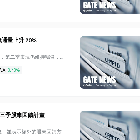
24 年 4 月 20 日比特幣
響礦工行為與網路指標。 比
下午 2 點，根據 CryptoQua
TC（約 108.7 兆韓元）。與七天
韓元）。該指標追蹤礦工實體持有
流通量上升 20%
出的比特幣作為抵押品使用的
至 8 月 8 日下午 2 點，比
儘管利率下降，第二季表現仍維持穩健，主
 TH/s。此數值較前一週增加約 2
提升所推動。儲備收益率下降的影
最大的算力增幅。算力衡量比
WA
0.70%
 分析師 Hong Jin-hyun 表
，Circle 仍是機構穩定幣市場
USDC 流通量推動 Circle
後 EBITDA 達 1.4 億美
元，由去年同期的虧損轉為獲利。
他營收達 3,400 萬美元，年增
待第三季股東回饋計畫
O 過程中產生的大額股票薪酬支出
務獲利能力突然改善。 USD
的季度股息，並表示額外的股東回饋方
SDC 平均流通量達 733 億美
 日的歷史最高價 2,987,00
8%，年減 0.66 個百