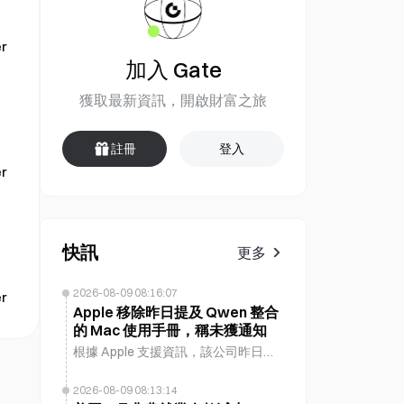
r
加入 Gate
獲取最新資訊，開啟財富之旅
註冊
登入
r
快訊
更多
2026-08-09 08:16:07
r
Apple 移除昨日提及 Qwen 整合
的 Mac 使用手冊，稱未獲通知
根據 Apple 支援資訊，該公司昨日移
除了提及整合 Alibaba Qwen AI 模型
的 Mac 支援文件，並表示尚未收到有
2026-08-09 08:13:14