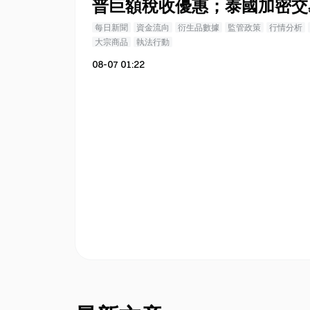
普巨額稅收優惠；泰國加密交
每日新聞
資金流向
衍生品數據
監管政策
行情分析
大宗商品
執法行動
08-07 01:22