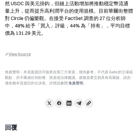
然 USDC 與美元掛鈎，但鏈上活動增加將推動穩定幣流通
量上升，從而提升高利潤平台的使用規模。目前華爾街整體
對 Circle 仍偏樂觀。在接受 FactSet 調查的 27 位分析師
中，48% 給予「買入」評級，44% 為「持有」，平均目標
價為 131.29 美元。
View Source
免責聲明：本頁面資訊可能來自第三方來源，僅供參考，不代表 Gate 的立場或
觀點，亦不構成任何財務、投資或法律建議。虛擬資產交易具有高風險，請勿
僅依賴本頁資訊作出決策。詳情請參閱
免責聲明
。
回覆