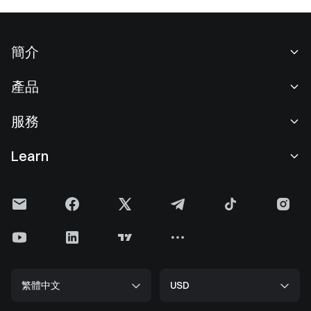
簡介
關於我們
產品
職業機會
C2C
服務
新聞中心
閃兑與大宗交易
VIP 權益
F1 紅牛車隊官方贊助商
Learn
現貨交易
機構服務
用戶協議
學院
槓桿交易
建議反饋
風險警示
Gate 快訊
理財中心
公告列表
隱私政策
Gate Blog
ETF
費率標準
Cookie 政策
加密貨幣百科
合約
幫助中心
媒體工具包
Gate 研究院
CFD 合約
繁體中文
USD
上幣申請
儲備金
比特幣減半
股票
智能合約安全