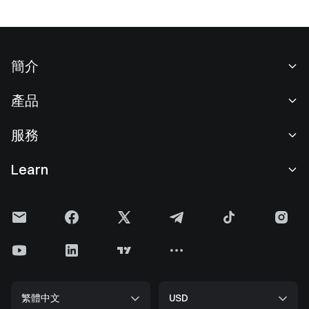
簡介
關於我們
產品
職業機會
C2C
服務
新聞中心
閃兑與大宗交易
VIP 權益
F1 紅牛車隊官方贊助商
Learn
現貨交易
機構服務
用戶協議
學院
槓桿交易
建議反饋
風險警示
Gate 快訊
理財中心
公告列表
隱私政策
Gate Blog
ETF
費率標準
Cookie 政策
加密貨幣百科
合約
幫助中心
媒體工具包
Gate 研究院
CFD 合約
繁體中文
USD
上幣申請
儲備金