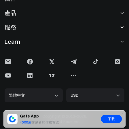
關於我們
產品
職業機會
C2C
服務
新聞中心
閃兑與大宗交易
VIP 權益
F1 紅牛車隊官方贊助商
Learn
現貨交易
機構服務
用戶協議
學院
槓桿交易
建議反饋
風險警示
Gate 快訊
理財中心
公告列表
隱私政策
Gate Blog
ETF
費率標準
Cookie 政策
加密貨幣百科
合約
幫助中心
媒體工具包
Gate 研究院
CFD 合約
繁體中文
USD
上幣申請
儲備金
比特幣減半
股票
智能合約安全
牌照
以太坊 (ETH) 升級
Alpha
開發者中心（API）
安全方案
Gate App
Copyright © 2013-2026.
下載
大數据
Gate Pay
All Right Reserved.
4500萬
交易者的信賴首選
官方驗證渠道
GateToken (GT)