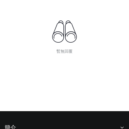
暫無回覆
簡介