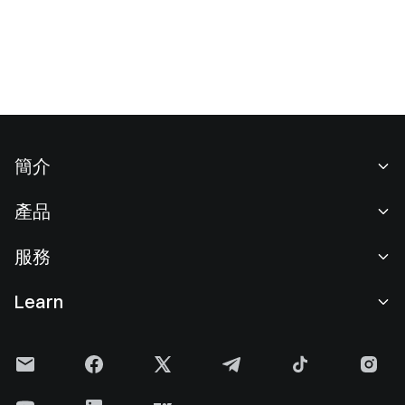
簡介
關於我們
產品
職業機會
C2C
服務
新聞中心
閃兑與大宗交易
VIP 權益
F1 紅牛車隊官方贊助商
Learn
現貨交易
機構服務
用戶協議
學院
槓桿交易
建議反饋
風險警示
Gate 快訊
理財中心
公告列表
隱私政策
Gate Blog
ETF