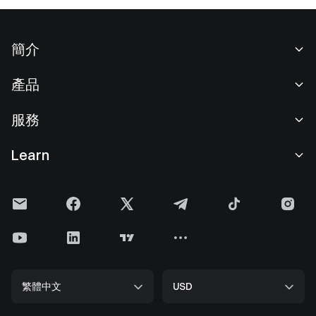
簡介
關於我們
產品
職業機會
C2C
服務
新聞中心
閃兑與大宗交易
VIP 權益
F1 紅牛車隊官方贊助商
Learn
現貨交易
機構服務
用戶協議
學院
槓桿交易
建議反饋
風險警示
Gate 快訊
理財中心
公告列表
隱私政策
Gate Blog
ETF
費率標準
Cookie 政策
加密貨幣百科
合約
幫助中心
媒體工具包
Gate 研究院
CFD 合約
繁體中文
USD
上幣申請
儲備金
比特幣減半
股票
智能合約安全
牌照