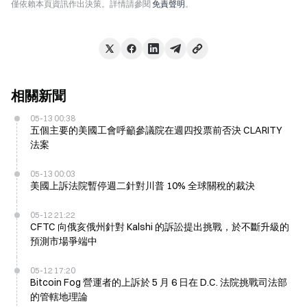
僅依賴本頁資訊作出決策。詳情請參閱
免責聲明
。
相關新聞
05-13 00:38
五個主要的美國工會呼籲參議院在週四投票前否決 CLARITY
法案
05-13 00:03
美國上訴法院暫停週二針對川普 10% 全球關稅的裁決
05-12 21:22
CFTC 向俄亥俄州針對 Kalshi 的訴訟提出挑戰，於不斷升級的
預測市場爭端中
05-12 17:20
Bitcoin Fog 營運者的上訴於 5 月 6 日在 D.C. 法院挑戰司法部
的管轄地理論