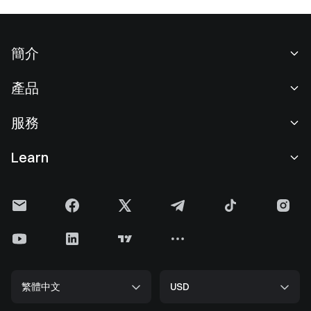
簡介
關於我們
產品
職業機會
C2C
服務
新聞中心
閃兑與大宗交易
VIP 權益
F1 紅牛車隊官方贊助商
Learn
現貨交易
機構服務
用戶協議
學院
槓桿交易
建議反饋
風險警示
Gate 快訊
理財中心
公告列表
隱私政策
Gate Blog
ETF
費率標準
Cookie 政策
加密貨幣百科
合約
幫助中心
媒體工具包
Gate 研究院
CFD 合約
繁體中文
USD
上幣申請
儲備金
比特幣減半
股票