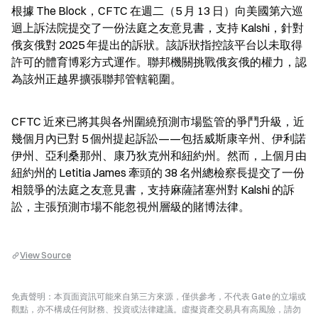
根據 The Block，CFTC 在週二（5 月 13 日）向美國第六巡
迴上訴法院提交了一份法庭之友意見書，支持 Kalshi，針對
俄亥俄對 2025 年提出的訴狀。該訴狀指控該平台以未取得
許可的體育博彩方式運作。聯邦機關挑戰俄亥俄的權力，認
為該州正越界擴張聯邦管轄範圍。
CFTC 近來已將其與各州圍繞預測市場監管的爭鬥升級，近
幾個月內已對 5 個州提起訴訟——包括威斯康辛州、伊利諾
伊州、亞利桑那州、康乃狄克州和紐約州。然而，上個月由
紐約州的 Letitia James 牽頭的 38 名州總檢察長提交了一份
相競爭的法庭之友意見書，支持麻薩諸塞州對 Kalshi 的訴
訟，主張預測市場不能忽視州層級的賭博法律。
View Source
免責聲明：本頁面資訊可能來自第三方來源，僅供參考，不代表 Gate 的立場或
觀點，亦不構成任何財務、投資或法律建議。虛擬資產交易具有高風險，請勿