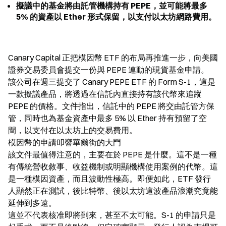
擬議中的基金將由託管機構持有 PEPE，並可能將最多 
5% 的資產以 Ether 形式保留，以支付以太坊網路費用。
Canary Capital 正把模因幣 ETF 的布局再推進一步，向美國
證券交易委員會提交一份與 PEPE 連動的現貨基金申請。

該公司在週三提交了 Canary PEPE ETF 的 Form S-1，這是
一款擬議產品，將透過在信託內直接持有該代幣來追蹤 
PEPE 的價格。文件指出，信託中的 PEPE 將交由託管方保
管，同時也為基金資產中最多 5% 以 Ether 持有預留了空
間，以支付在以太坊上的交易費用。

模因幣的申請叩響華爾街的大門

該文件最值得注意的，主要在於 PEPE 是什麼。這不是一種
有傳統營收敘事、收益機制或明顯機構使用案例的代幣。這
是一種模因資產，而且波動性極高。即便如此，ETF 發行
人顯然正在測試，後比特幣、後以太坊這波產品浪潮究竟能
延伸到多遠。

這並不代表核准即將到來，甚至不太可能。S-1 的申請只是