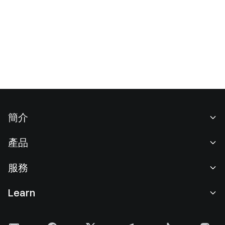
簡介
關於我們
產品
職業機會
C2C
服務
新聞中心
閃兑與大宗交易
VIP 權益
F1 紅牛車隊官方贊助商
Learn
現貨交易
機構服務
用戶協議
學院
槓桿交易
建議反饋
風險警示