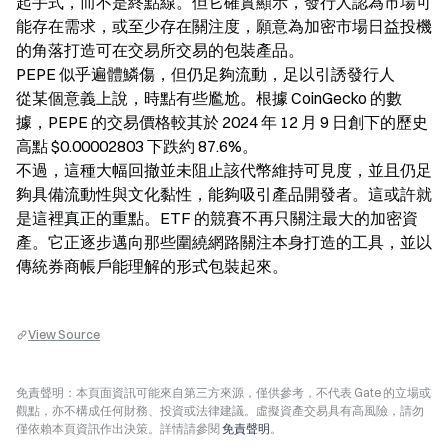
起手式，而不是終點線。但它確實顯示，發行人認為市場可
能存在需求，或至少存在關注度，願意為加密市場日益投機
的角落打造可在交易所交易的包裝產品。

PEPE 似乎遍體鱗傷，但仍足夠流動，足以引誘發行人

從某個意義上說，時點有些尷尬。根據 CoinGecko 的數
據，PEPE 的交易價格較其於 2024 年 12 月 9 日創下的歷史
高點 $0.00002803 下跌約 87.6%。

不過，這種大幅回撤並未阻止該代幣維持可見度，並且仍足
夠具備流動性與文化黏性，能夠吸引產品開發者。這或許就
是這裡真正的重點。ETF 的競賽不再只關注最大的加密資
產。它正逐步邁向那些圍繞網路關注本身打造的工具，並以
傳統券商帳戶能理解的形式包裝起來。
View Source
免責聲明：本頁面資訊可能來自第三方來源，僅供參考，不代表 Gate 的立場或
觀點，亦不構成任何財務、投資或法律建議。虛擬資產交易具有高風險，請勿
僅依賴本頁資訊作出決策。詳情請參閱
免責聲明
。