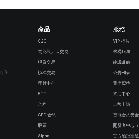
產品
服務
C2C
VIP 權益
閃兑與大宗交易
機構服務
現貨交易
建議反饋
贊助商
槓桿交易
公告列表
理財中心
費率標準
ETF
幫助中心
合約
上幣申請
CFD 合約
智能合約安全
股票
開發者中心（
Alpha
官方驗證渠道