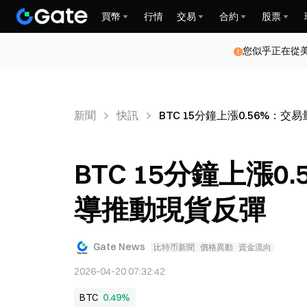
買幣
行情
交易
合約
股票
您似乎正在從
新聞
快訊
BTC 15分鐘上漲0.56%
BTC 15分鐘上漲
導推動現貨反彈
Gate News
比特币新聞
價格異動
資金流向
2026-04-20 07:32:42
BTC
0.49%