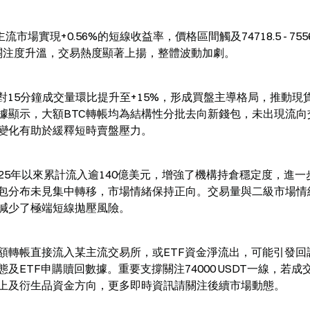
在主流市場實現+0.56%的短線收益率，價格區間觸及74718.5 - 75568
市場關注度升溫，交易熱度顯著上揚，整體波動加劇。
易對15分鐘成交量環比提升至+15%，形成買盤主導格局，推動現
據顯示，大額BTC轉帳均為結構性分批去向新錢包，未出現流向
變化有助於緩釋短時賣盤壓力。
025年以來累計流入逾140億美元，增強了機構持倉穩定度，進一
包分布未見集中轉移，市場情緒保持正向。交易量與二級市場情
步減少了極端短線拋壓風險。
額轉帳直接流入某主流交易所，或ETF資金淨流出，可能引發回
ETF申購贖回數據。重要支撐關注74000 USDT一線，若成
上及衍生品資金方向，更多即時資訊請關注後續市場動態。