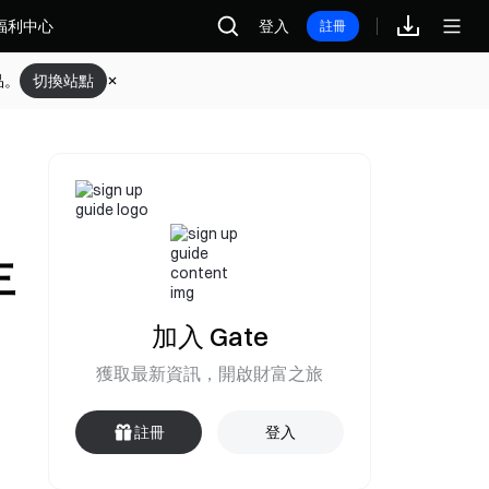
福利中心
登入
註冊
品。
切換站點
主
加入 Gate
獲取最新資訊，開啟財富之旅
註冊
登入