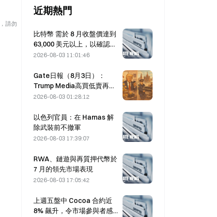
近期熱門
險，請勿
比特幣 需於 8 月收盤價達到
63,000 美元以上，以確認熊
市底部；10 倍研究指出
2026-08-03 11:01:46
Gate日報（8月3日）：
Trump Media高買低賣再轉
2628枚比特幣；莫斯科加密
2026-08-03 01:28:12
挖礦禁令8月起生效
以色列官員：在 Hamas 解
除武裝前不撤軍
2026-08-03 17:39:07
RWA、鏈遊與再質押代幣於
7 月的領先市場表現
2026-08-03 17:05:42
上週五盤中 Cocoa 合約近
8% 飆升，令市場參與者感