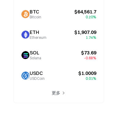
BTC
$64,561.7
Bitcoin
0.20%
ETH
$1,907.09
Ethereum
1.74%
SOL
$73.69
Solana
-0.68%
USDC
$1.0009
USDCoin
0.01%
更多