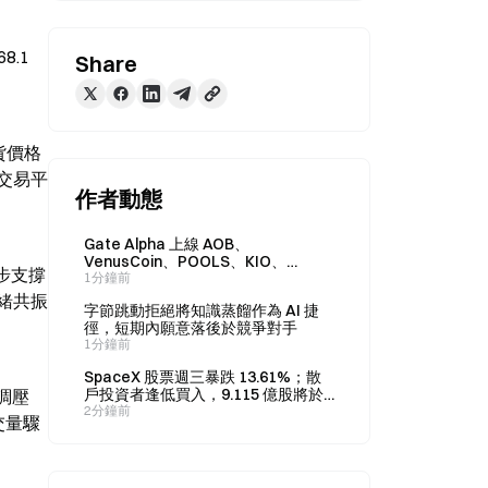
.1 
Share
貨價格
交易平
作者動態
Gate Alpha 上線 AOB、
VenusCoin、POOLS、KIO、
步支撐
NASDANQ 五種新幣種，使用者可直
1分鐘前
接搜尋並交易。
緒共振
字節跳動拒絕將知識蒸餾作為 AI 捷
徑，短期內願意落後於競爭對手
1分鐘前
SpaceX 股票週三暴跌 13.61%；散
戶投資者逢低買入，9.115 億股將於
調壓
週四解禁
2分鐘前
交量驟