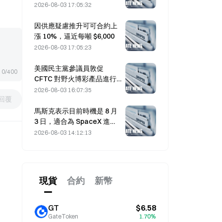
到意外
2026-08-03 17:05:32
因供應疑慮推升可可合約上
漲 10%，逼近每噸 $6,000
2026-08-03 17:05:23
美國民主黨參議員敦促
0/400
CFTC 對野火博彩產品進行
限制，理由是創紀錄的火災
2026-08-03 16:07:35
回覆
季節
馬斯克表示目前時機是 8 月
3 日，適合為 SpaceX 進行
買入。
2026-08-03 14:12:13
現貨
合約
新幣
GT
$6.58
GateToken
1.70%