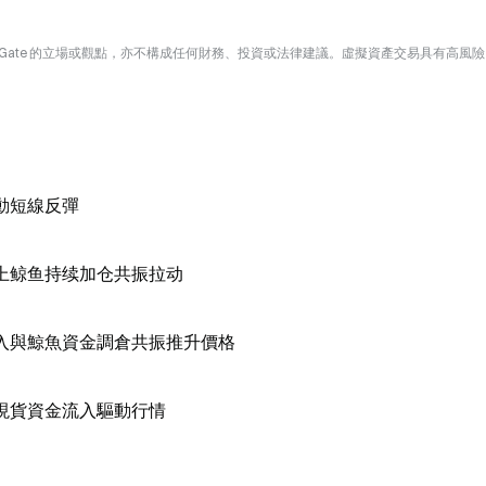
Gate 的立場或觀點，亦不構成任何財務、投資或法律建議。虛擬資產交易具有高風
推動短線反彈
与链上鲸鱼持续加仓共振拉动
金流入與鯨魚資金調倉共振推升價格
疊加現貨資金流入驅動行情