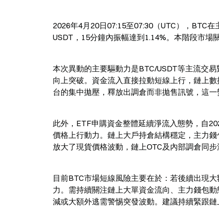
2026年4月20日07:15至07:30（UTC），BTC
USDT，15分鐘內振幅達到1.14%。本階段
本次異動的主要驅動力是BTC/USDT等主流交
向上突破。資金流入直接拉動短線上行，鏈上數
台的集中拋壓，釋放出調倉而非拋售訊號，這一
此外，ETF申購資金整體延續淨流入態勢，自2
價格上行動力。鏈上大戶持倉結構穩定，主力錢
放大了現貨價格波動，鏈上OTC及內部調倉同
目前BTC市場短線風險主要在於：若後續出現大
力。需持續關注鏈上大單資金流向、主力錢包動態及
減或大額外逃需警惕突發波動。建議持續緊跟鏈