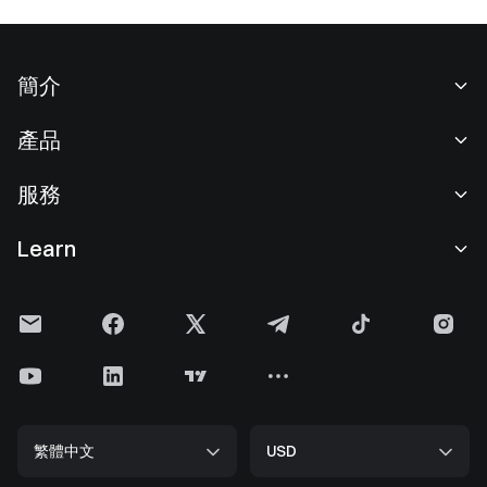
簡介
關於我們
產品
職業機會
C2C
服務
新聞中心
閃兑與大宗交易
VIP 權益
F1 紅牛車隊官方贊助商
Learn
現貨交易
機構服務
用戶協議
學院
槓桿交易
建議反饋
風險警示
Gate 快訊
理財中心
公告列表
隱私政策
Gate Blog
ETF
費率標準
Cookie 政策
加密貨幣百科
合約
幫助中心
媒體工具包
Gate 研究院
CFD 合約
繁體中文
USD
上幣申請
儲備金
比特幣減半
股票