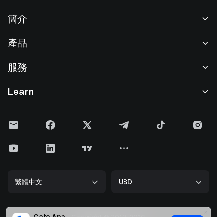
簡介
關於我們
產品
職業機會
C2C
服務
新聞中心
閃兑與大宗交易
VIP 權益
F1 紅牛車隊官方贊助商
Learn
現貨交易
機構服務
用戶協議
學院
槓桿交易
建議反饋
風險警示
Gate 快訊
理財中心
公告列表
隱私政策
Gate Blog
ETF
費率標準
Cookie 政策
加密貨幣百科
合約
幫助中心
媒體工具包
Gate 研究院
CFD 合約
繁體中文
USD
上幣申請
儲備金
比特幣減半
股票
智能合約安全
牌照
以太坊 (ETH) 升級
Alpha
開發者中心（API）
安全方案
Gate App