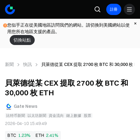
註冊
您似乎正在從美國地區訪問我們的網站。請切換到美國網站以使
用您所在地區支援的產品。
切換站點
新聞
快訊
貝萊德從某 CEX 提取 2700 枚 BTC 和 30,000 枚 E
貝萊德從某 CEX 提取 2700 枚 BTC 和
30,000 枚 ETH
Gate News
比特币新聞
以太坊新聞
資金流向
鏈上數據
股票
2026-04-10 15:49:49
BTC
1.23%
ETH
2.41%