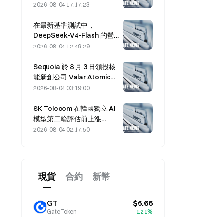
工支持率停滯於 2.70%。
2026-08-04 17:17:23
在最新基準測試中，
DeepSeek-V4-Flash 的營
運成本在主流 AI 模型中最
2026-08-04 12:49:29
低。
Sequoia 於 8 月 3 日領投核
能新創公司 Valar Atomics
的 $1B 股權融資輪
2026-08-04 03:19:00
SK Telecom 在韓國獨立 AI
模型第二輪評估前上漲
13.78%
2026-08-04 02:17:50
現貨
合約
新幣
GT
$6.66
GateToken
1.21%