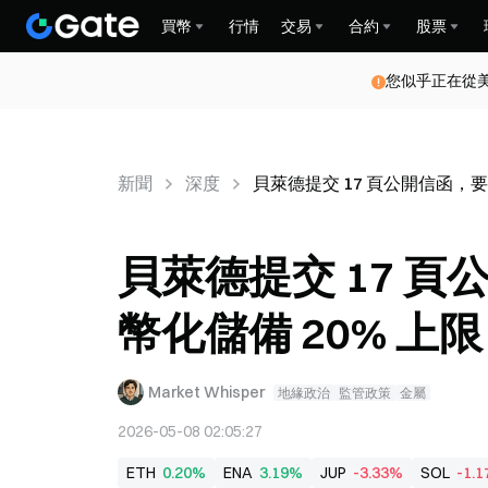
買幣
行情
交易
合約
股票
您似乎正在從
新聞
深度
貝萊德提交 17 頁公開信函，要求
貝萊德提交 17 頁
幣化儲備 20% 上限
Market Whisper
地緣政治
監管政策
金屬
2026-05-08 02:05:27
ETH
0.20%
ENA
3.19%
JUP
-3.33%
SOL
-1.