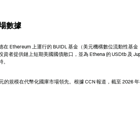
市場數據
貝萊德在 Ethereum 上運行的 BUIDL 基金（美元機構數位流動性基金
提供鏈上短期美國國債敞口，並為 Ethena 的 USDtb 及 Jupit
支持。
9 億美元的規模在代幣化國庫市場領先。根據 CCN 報道，截至 2026 