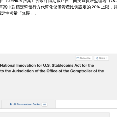
Rock）在《GENIUS 法案》公眾評議期截止日，向美國貨幣監理署（O
撤除草案中對穩定幣發行方代幣化儲備資產比例設定的 20% 上限，
和穩定性考量「無關」。