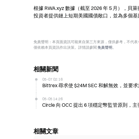
根據 RWA.xyz 數據（截至 2026 年 5 月），貝
投資者提供鏈上短期美國國債敞口，並為多個基於 
免責聲明：本頁面資訊可能來自第三方來源，僅供參考，不代表 
僅依賴本頁資訊作出決策。詳情請參閱
免責聲明
。
相關新聞
05-07 02:16
Bittrex 尋求使 $24M SEC 和解無效，
05-05 14:26
Circle 向 OCC 提出 6 項穩定幣監管
相關文章