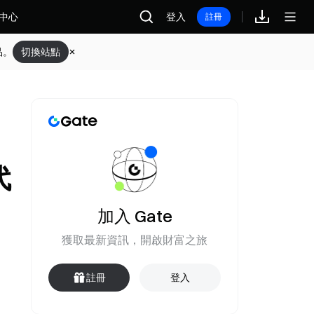
中心
登入
註冊
品。
切換站點
代
加入 Gate
獲取最新資訊，開啟財富之旅
註冊
登入