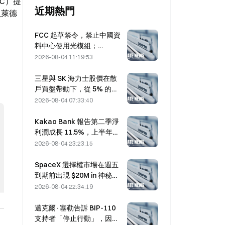
CC）提
近期熱門
貝萊德
FCC 起草禁令，禁止中國資
料中心使用光模組；
Xinyuan 的 27% 市占率可能
2026-08-04 11:19:53
受影響
三星與 SK 海力士股價在散
戶買盤帶動下，從 5% 的跌
幅中回升
2026-08-04 07:33:40
Kakao Bank 報告第二季淨
利潤成長 11.5%，上半年獲
利創歷史新高
2026-08-04 23:23:15
SpaceX 選擇權市場在週五
到期前出現 $20M in 神秘的
330 美元履約價買權部位
2026-08-04 22:34:19
邁克爾·塞勒告訴 BIP-110
支持者「停止行動」，因礦