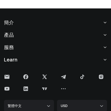
簡介
關於我們
產品
職業機會
C2C
服務
新聞中心
閃兑與大宗交易
VIP 權益
F1 紅牛車隊官方贊助商
Learn
現貨交易
機構服務
用戶協議
學院
槓桿交易
建議反饋
風險警示
Gate 快訊
理財中心
公告列表
隱私政策
Gate Blog
ETF
費率標準
Cookie 政策
加密貨幣百科
合約
幫助中心
媒體工具包
Gate 研究院
CFD 合約
繁體中文
USD
上幣申請
儲備金
比特幣減半
股票