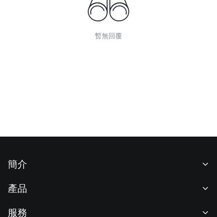
暫無回覆
簡介
關於我們
產品
職業機會
C2C
服務
新聞中心