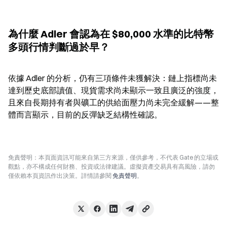
為什麼 Adler 會認為在 $80,000 水準的比特幣
多頭行情判斷過於早？
依據 Adler 的分析，仍有三項條件未獲解決：鏈上指標尚未
達到歷史底部讀值、現貨需求尚未顯示一致且廣泛的強度，
且來自長期持有者與礦工的供給面壓力尚未完全緩解——整
體而言顯示，目前的反彈缺乏結構性確認。
免責聲明：本頁面資訊可能來自第三方來源，僅供參考，不代表 Gate 的立場或
觀點，亦不構成任何財務、投資或法律建議。虛擬資產交易具有高風險，請勿
僅依賴本頁資訊作出決策。詳情請參閱
免責聲明
。