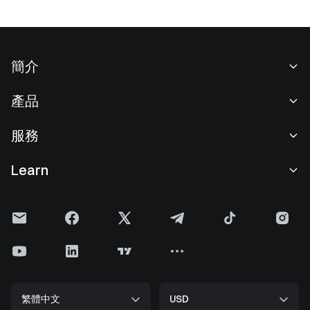
簡介
關於我們
產品
職業機會
C2C
服務
新聞中心
閃兑與大宗交易
VIP 權益
F1 紅牛車隊官方贊助商
Learn
現貨交易
機構服務
用戶協議
學院
槓桿交易
建議反饋
風險警示
Gate 快訊
理財中心
公告列表
隱私政策
Gate Blog
ETF
費率標準
Cookie 政策
加密貨幣百科
合約
幫助中心
媒體工具包
Gate 研究院
CFD 合約
繁體中文
USD
上幣申請
儲備金