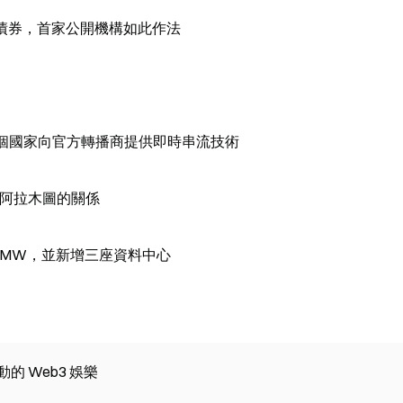
位債券，首家公開機構如此作法
16 個國家向官方轉播商提供即時串流技術
斯坦阿拉木圖的關係
 360MW，並新增三座資料中心
 驅動的 Web3 娛樂