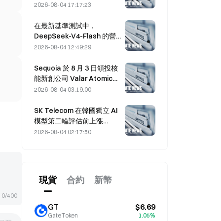
工支持率停滯於 2.70%。
2026-08-04 17:17:23
在最新基準測試中，
DeepSeek-V4-Flash 的營
運成本在主流 AI 模型中最
2026-08-04 12:49:29
低。
Sequoia 於 8 月 3 日領投核
能新創公司 Valar Atomics
的 $1B 股權融資輪
2026-08-04 03:19:00
SK Telecom 在韓國獨立 AI
模型第二輪評估前上漲
13.78%
2026-08-04 02:17:50
現貨
合約
新幣
0/400
GT
$6.69
GateToken
1.05%