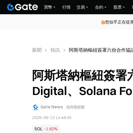
買幣
行情
交易
合約
股票
您似乎正在從
新聞
快訊
阿斯塔納樞紐簽署六份合作協議，包括 A
阿斯塔納樞紐簽署六
Digital、Solana Fo
Gate News
合作與生態
2026-06-13 14:46:45
SOL
-1.62%