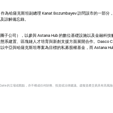
間，作為哈薩克斯坦副總理 Kanat Bozumbayev 訪問該市的一部分
協議及諒解備忘錄。
es（螞蟻集團子公司），以參與 Astana Hub 的數位基礎設施以及金融科
eb3 生態系建置、區塊鏈人才培育與新創支援方面展開合作。Dasco Capi
一檔以中亞與哈薩克斯坦專案為目標的私募股權基金，而 Astana Hu
Gate 的立場或觀點，亦不構成任何財務、投資或法律建議。虛擬資產交易具有高風