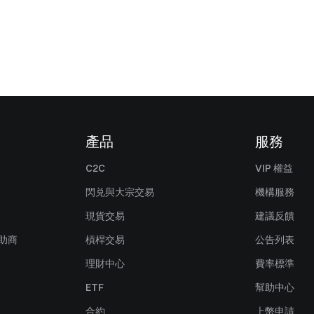
產品
服務
C2C
VIP 權益
閃兑與大宗交易
機構服務
現貨交易
建議反饋
贊助商
槓桿交易
公告列表
理財中心
費率標準
ETF
幫助中心
合約
上幣申請