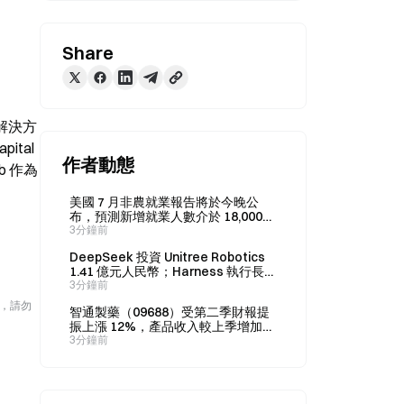
，
Share
技解決方
tal 
作者動態
b 作為
美國 7 月非農就業報告將於今晚公
布，預測新增就業人數介於 18,000
至 83,000 人。
3分鐘前
DeepSeek 投資 Unitree Robotics
1.41 億元人民幣；Harness 執行長批
評 IPO 招股書誇大 AI 能力
3分鐘前
險，請勿
智通製藥（09688）受第二季財報提
振上漲 12%，產品收入較上季增加
11%
3分鐘前