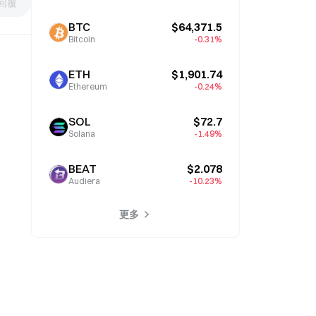
回覆
BTC
$64,371.5
Bitcoin
-0.31%
ETH
$1,901.74
Ethereum
-0.24%
SOL
$72.7
Solana
-1.49%
BEAT
$2.078
Audiera
-10.23%
更多