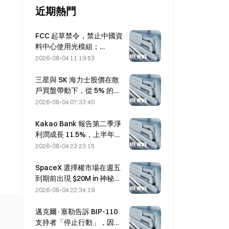
近期熱門
FCC 起草禁令，禁止中國資
料中心使用光模組；
Xinyuan 的 27% 市占率可能
2026-08-04 11:19:53
受影響
三星與 SK 海力士股價在散
戶買盤帶動下，從 5% 的跌
幅中回升
2026-08-04 07:33:40
Kakao Bank 報告第二季淨
利潤成長 11.5%，上半年獲
利創歷史新高
2026-08-04 23:23:15
SpaceX 選擇權市場在週五
到期前出現 $20M in 神秘的
330 美元履約價買權部位
2026-08-04 22:34:19
邁克爾·塞勒告訴 BIP-110
支持者「停止行動」，因礦