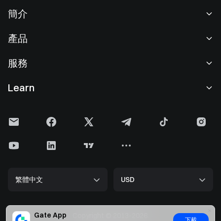
簡介
關於我們
產品
職業機會
C2C
服務
新聞中心
閃兑與大宗交易
VIP 權益
F1 紅牛車隊官方贊助商
Learn
現貨交易
機構服務
用戶協議
學院
槓桿交易
建議反饋
風險警示
Gate 快訊
理財中心
公告列表
隱私政策
Gate Blog
ETF
費率標準
Cookie 政策
加密貨幣百科
合約
幫助中心
媒體工具包
Gate 研究院
CFD 合約
繁體中文
USD
上幣申請
儲備金
比特幣減半
股票
智能合約安全
牌照
以太坊 (ETH) 升級
Alpha
開發者中心（API）
Gate App
安全方案
Copyright © 2013-2026.
下載