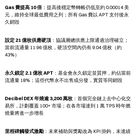
Gas 費提高 10 倍
：提高後穩定幣轉帳仍低至約 0.00014 美
元，維持全球最低費用之列；所有 Gas 費以 APT 支付後永
久銷毀
設定 21 億枚供應硬頂
：協議層總供應上限通過治理確立；
當前流通量 11.96 億枚，硬頂空間內仍有 9.04 億枚（約 
43%）
永久鎖定 2.1 億枚 APT
：基金會永久鎖定並質押，約佔當前
流通量 18%；這些代幣永不出售或分發，實質等同銷毀
Decibel DEX 年燒逾 3,200 萬枚
：首個完全鏈上去中心化交
易所，計劃覆蓋 100+ 市場；在各市場達到 1 萬 TPS 時年燃
燒量將進一步增長
里程碑觸發式激勵
：未來補助與獎勵改為 KPI 掛鉤，未達績