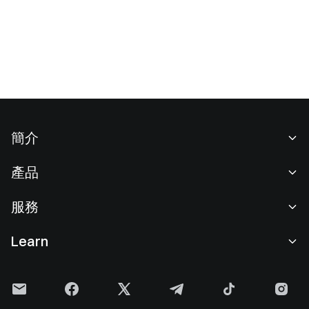
簡介
關於我們
產品
職業機會
C2C
服務
新聞中心
閃兑與大宗交易
VIP 權益
F1 紅牛車隊官方贊助商
Learn
現貨交易
機構服務
用戶協議
學院
槓桿交易
建議反饋
風險警示
Gate 快訊
理財中心
公告列表
隱私政策