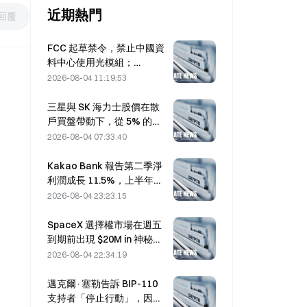
近期熱門
回覆
FCC 起草禁令，禁止中國資
料中心使用光模組；
Xinyuan 的 27% 市占率可能
2026-08-04 11:19:53
受影響
三星與 SK 海力士股價在散
戶買盤帶動下，從 5% 的跌
幅中回升
2026-08-04 07:33:40
Kakao Bank 報告第二季淨
利潤成長 11.5%，上半年獲
利創歷史新高
2026-08-04 23:23:15
SpaceX 選擇權市場在週五
到期前出現 $20M in 神秘的
330 美元履約價買權部位
2026-08-04 22:34:19
邁克爾·塞勒告訴 BIP-110
支持者「停止行動」，因礦