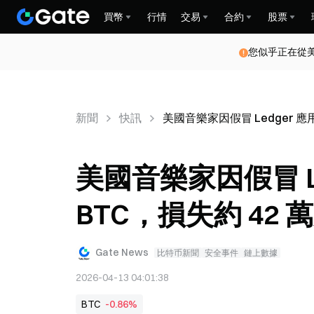
買幣
行情
交易
合約
股票
您似乎正在從
新聞
快訊
美國音樂家因假冒 Ledger 應用
美國音樂家因假冒 Le
BTC，損失約 42 
Gate News
比特币新聞
安全事件
鏈上數據
2026-04-13 04:01:38
BTC
-0.86%