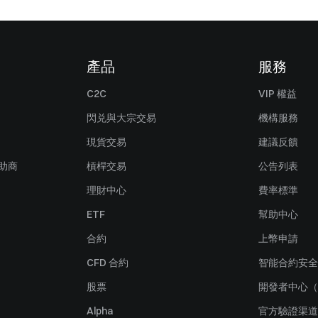
產品
服務
C2C
VIP 權益
閃兑與大宗交易
機構服務
現貨交易
建議反饋
贊助商
槓桿交易
公告列表
理財中心
費率標準
ETF
幫助中心
合約
上幣申請
CFD 合約
智能合約安全
股票
開發者中心（
Alpha
官方驗證渠道