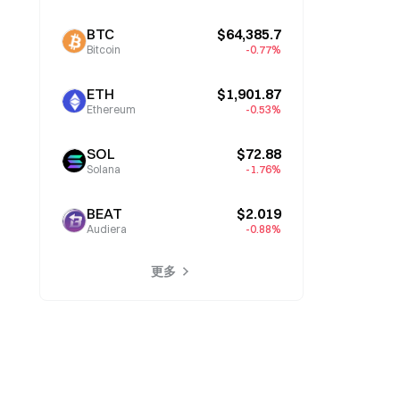
BTC
$64,385.7
Bitcoin
-0.77%
ETH
$1,901.87
Ethereum
-0.53%
SOL
$72.88
Solana
-1.76%
BEAT
$2.019
Audiera
-0.88%
更多