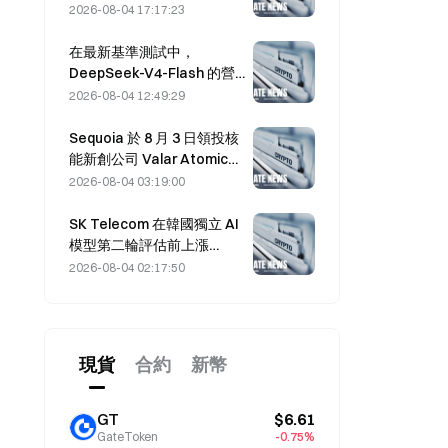
工支持率停滯於 2.70%。
2026-08-04 17:17:23
在最新基準測試中，
DeepSeek-V4-Flash 的營
運成本在主流 AI 模型中最
2026-08-04 12:49:29
低。
Sequoia 於 8 月 3 日領投核
能新創公司 Valar Atomics
的 $1B 股權融資輪
2026-08-04 03:19:00
SK Telecom 在韓國獨立 AI
模型第二輪評估前上漲
13.78%
2026-08-04 02:17:50
現貨
合約
新幣
GT
$6.61
GateToken
-0.75%