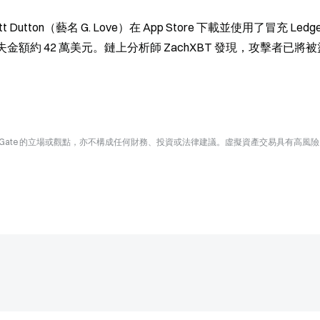
t Dutton（藝名 G. Love）在 App Store 下載並使用了冒充 Ledg
失金額約 42 萬美元。鏈上分析師 ZachXBT 發現，攻擊者已將
Gate 的立場或觀點，亦不構成任何財務、投資或法律建議。虛擬資產交易具有高風