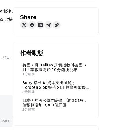
er 錢包
Share
被盜比特
作者動態
險，請勿
英國 7 月 Halifax 房價指數與德國 6
月工業數據將於 10 分鐘後公布
1分鐘前
Burry 指出 AI 資本支出風險；
Torsten Slok 警告 $1T 投資可能像
2008 年房市一樣瓦解
2分鐘前
日本今年將公部門薪資上調 3.51%，
使預算增加 3,360 億日圓
2分鐘前
0/400