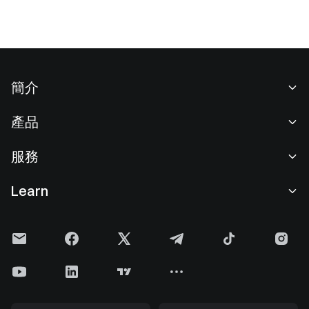
簡介
關於我們
產品
職業機會
C2C
服務
新聞中心
閃兑與大宗交易
VIP 權益
F1 紅牛車隊官方贊助商
Learn
現貨交易
機構服務
用戶協議
學院
槓桿交易
建議反饋
風險警示
Gate 快訊
理財中心
公告列表
隱私政策
Gate Blog
ETF
費率標準
Cookie 政策
加密貨幣百科
合約
幫助中心
媒體工具包
Gate 研究院