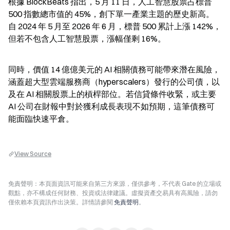
根據 BlockBeats 指出，5 月 11 日，人工智慧股票占標普 
500 指數總市值的 45%，創下單一產業主題的歷史新高。
自 2024 年 5 月至 2026 年 6 月，標普 500 累計上漲 142%，
但若不包含人工智慧股票，漲幅僅剩 16%。
同時，價值 14 億億美元的 AI 相關債務可能帶來潛在風險，
涵蓋超大型雲端服務商（hyperscalers）發行的公司債，以
及在 AI 相關股票上的槓桿部位。若信貸條件收緊，或主要 
AI 公司在財報中對於獲利成長表現不如預期，這筆債務可
能面臨快速平倉。
View Source
免責聲明：本頁面資訊可能來自第三方來源，僅供參考，不代表 Gate 的立場或
觀點，亦不構成任何財務、投資或法律建議。虛擬資產交易具有高風險，請勿
僅依賴本頁資訊作出決策。詳情請參閱
免責聲明
。