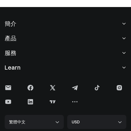
簡介
關於我們
產品
職業機會
C2C
服務
新聞中心
閃兑與大宗交易
VIP 權益
F1 紅牛車隊官方贊助商
Learn
現貨交易
機構服務
用戶協議
學院
槓桿交易
建議反饋
風險警示
Gate 快訊
理財中心
公告列表
隱私政策
Gate Blog
ETF
費率標準
Cookie 政策
加密貨幣百科
合約
幫助中心
媒體工具包
Gate 研究院
CFD 合約
繁體中文
USD
上幣申請
儲備金
比特幣減半
股票