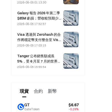
波攻擊損失 1.14 億美元
2026-08-05 01:13:30
Galaxy 報告 2026 年第二季
$85M 虧損；營收較預期少 3
億美元，股價下跌 7.23%。
2026-08-05 17:52:57
Visa 透過與 Zerohash 的合
作將穩定幣支付整合至 Visa
Direct
2026-08-05 17:03:15
Tanger 公布銷售額成長
5%，受 6 月至 7 月的世界盃
旅遊帶動
2026-08-05 15:55:54
現貨
合約
新幣
GT
$6.67
GateToken
-0.29%