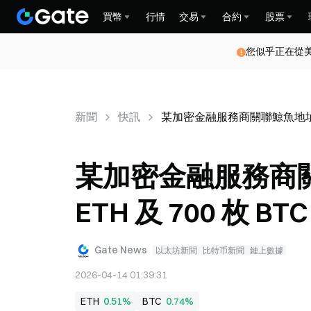
買幣
行情
交易
合約
股票
您似乎正在從
新聞
快訊
某加密金融服務商關聯鯨魚地址持有 1
某加密金融服務商關
ETH 及 700 枚 B
Gate News
以太坊新聞
比特币新聞
鏈上數據
2026-04-14 01:39:31
ETH
0.51%
BTC
0.74%