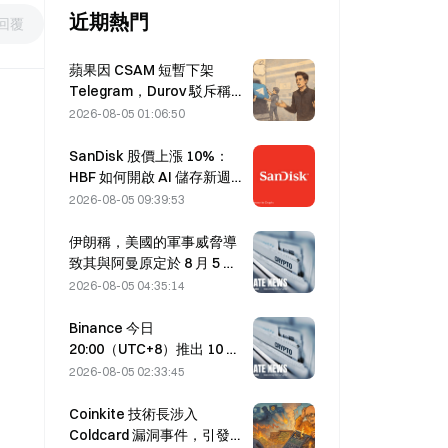
近期熱門
回覆
蘋果因 CSAM 短暫下架
Telegram，Durov 駁斥稱受
「安全攻擊」
2026-08-05 01:06:50
SanDisk 股價上漲 10%：
HBF 如何開啟 AI 儲存新週
期，財報能否驗證成長邏
2026-08-05 09:39:53
輯？
伊朗稱，美國的軍事威脅導
致其與阿曼原定於 8 月 5 日
達成的荷莫茲海峽協議延
2026-08-05 04:35:14
後。
Binance 今日
20:00（UTC+8）推出 10 個
bStocks 交易對，掛單手續
2026-08-05 02:33:45
費為零。
Coinkite 技術長涉入
Coldcard 漏洞事件，引發四