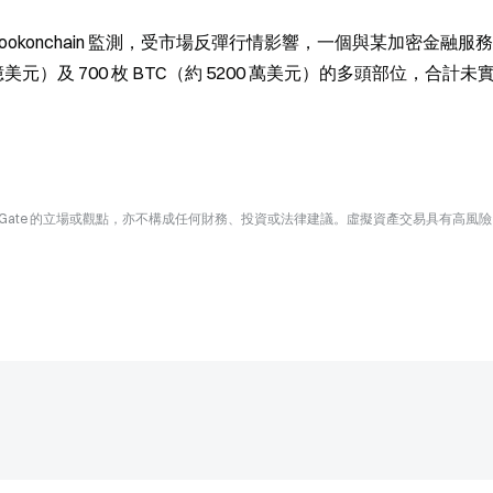
平台 Lookonchain 監測，受市場反彈行情影響，一個與某加密金融服
 億美元）及 700 枚 BTC（約 5200 萬美元）的多頭部位，合計未
Gate 的立場或觀點，亦不構成任何財務、投資或法律建議。虛擬資產交易具有高風