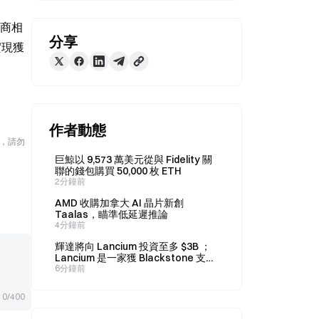
務商相
分享
實現獲
作者動態
險，請勿
巨鯨以 9,573 萬美元從與 Fidelity 關
聯的錢包購買 50,000 枚 ETH
2分鐘前
AMD 收購加拿大 AI 晶片新創
Taalas，瞄準低延遲推論
4分鐘前
輝達將向 Lancium 投資至多 $3B ；
Lancium 是一家獲 Blackstone 支
持、為 Stargate 提供電力的供應
6分鐘前
商。
0/400