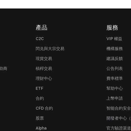
產品
服務
C2C
VIP 權益
閃兑與大宗交易
機構服務
現貨交易
建議反饋
贊助商
槓桿交易
公告列表
理財中心
費率標準
ETF
幫助中心
合約
上幣申請
CFD 合約
智能合約安全
股票
開發者中心（
Alpha
官方驗證渠道