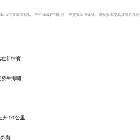
Gate 的立場或觀點，亦不構成任何財務、投資或法律建議。虛擬資產交易具有高風
點在菲律賓
能發生海嘯
 10 公里
爆炸聲