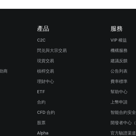
產品
服務
C2C
VIP 權益
閃兑與大宗交易
機構服務
現貨交易
建議反饋
贊助商
槓桿交易
公告列表
理財中心
費率標準
ETF
幫助中心
合約
上幣申請
CFD 合約
智能合約安全
股票
開發者中心（
Alpha
官方驗證渠道