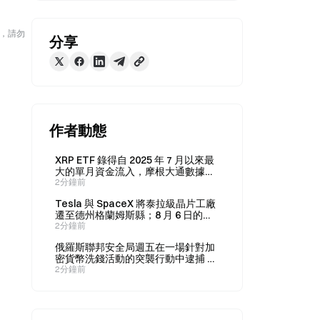
險，請勿
分享
作者動態
XRP ETF 錄得自 2025 年 7 月以來最
大的單月資金流入，摩根大通數據顯
示累計流入約 15 億美元。
2分鐘前
Tesla 與 SpaceX 將泰拉級晶片工廠
遷至德州格蘭姆斯縣；8 月 6 日的初
始投資額為 168 億美元。
2分鐘前
俄羅斯聯邦安全局週五在一場針對加
密貨幣洗錢活動的突襲行動中逮捕 20
多人
2分鐘前