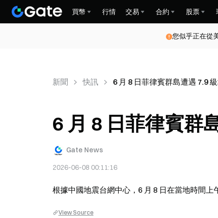
買幣
行情
交易
合約
股票
您似乎正在從
新聞
快訊
6 月 8 日菲律賓群島遭遇 7.9
6 月 8 日菲律賓群
Gate News
2026-06-08 00:11:16
根據中國地震台網中心，6 月 8 日在當地時間上午 
View Source