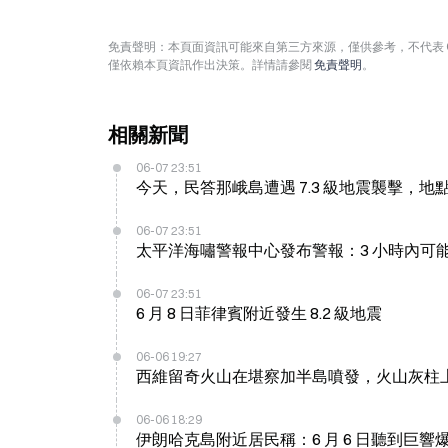
免責聲明：本頁面資訊可能來自第三方來源，僅供參考，不代表 
僅依賴本頁資訊作出決策。詳情請參閱
免責聲明
。
相關新聞
06-07 23:51
今天，民答那峨島遭遇 7.3 級地震襲擊，地
06-07 23:51
太平洋海嘯警報中心發布警報：3 小時內可
06-07 23:51
6 月 8 日菲律賓附近發生 8.2 級地震
06-06 19:27
西維留奇火山在堪察加半島噴發，火山灰柱上升
06-06 18:29
伊朗哈克島附近居民稱：6 月 6 日聽到巨響