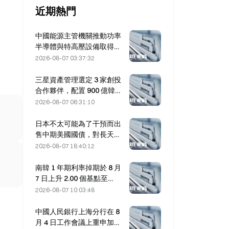
近期熱門
中國能源主管機關推動功率
半導體與特高壓設備取得突
破
2026-08-07 03:37:32
三星資產管理選定 3 家創投
合作夥伴，配置 900 億韓元
基金
2026-08-07 06:31:10
日本不太可能為了干預而出
售中期美國國債，對長天期
殖利率的影響有限
2026-08-07 18:40:12
南韓 1 年期利率掉期於 8 月
7 日上升 2.00 個基點至
3.4325%
2026-08-07 10:03:48
中國人民銀行上海分行在 8
月 4 日工作會議上重申加密