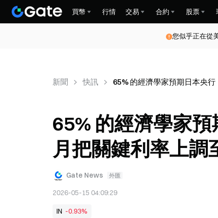
買幣
行情
交易
合約
股票
您似乎正在從
新聞
快訊
65% 的經濟學家預期日本央行（
65% 的經濟學家預
月把關鍵利率上調至
Gate News
外匯
2026-05-15 04:09:29
IN
-0.93%