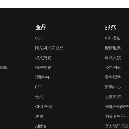
產品
服務
C2C
VIP 權益
閃兑與大宗交易
機構服務
現貨交易
建議反饋
贊助商
槓桿交易
公告列表
理財中心
費率標準
ETF
幫助中心
合約
上幣申請
CFD 合約
智能合約安全
股票
開發者中心（
Alpha
官方驗證渠道