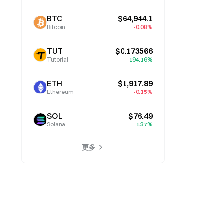
BTC
$64,944.1
Bitcoin
-0.08%
TUT
$0.173566
Tutorial
194.16%
ETH
$1,917.89
Ethereum
-0.15%
SOL
$76.49
Solana
1.37%
更多