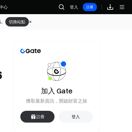
中心
登入
註冊
品。
切換站點
6
加入 Gate
獲取最新資訊，開啟財富之旅
註冊
登入