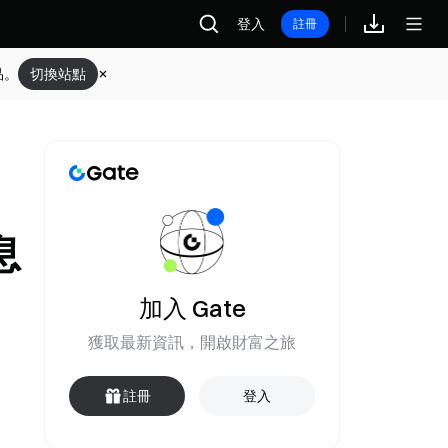
登入
註冊
品。
切換站點
息
加入 Gate
獲取最新資訊，開啟財富之旅
註冊
登入