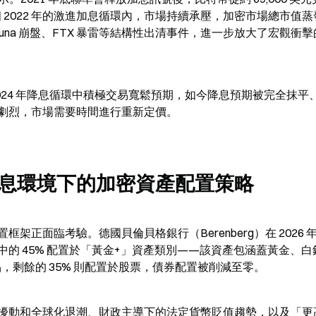
整個 2022 年的激進加息循環內，市場持續承壓，加密市場總市值蒸
了 Luna 崩盤、FTX 暴雷等結構性出清事件，進一步放大了宏觀衝
024 年降息循環中積極交易寬鬆預期，如今降息預期被完全抹平
劇烈，市場需要時間進行重新定價。
息環境下的加密資產配置策略
面臨考驗。德國貝倫貝格銀行（Berenberg）在 2026 年 
的 45% 配置於「黃金+」資產類別——該資產包涵蓋黃金、白
品，剩餘的 35% 則配置於股票，債券配置被削減至零。
擾動和全球化退潮、財政主導下的法定貨幣貶值趨勢，以及「更