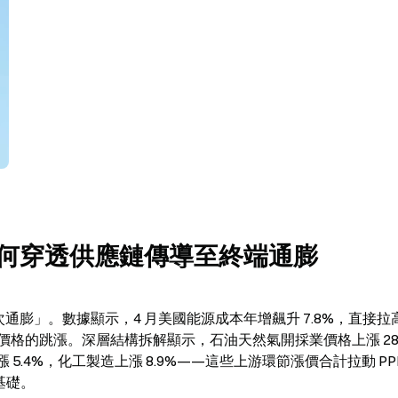
擊如何穿透供應鏈傳導至終端通膨
二次通膨」。數據顯示，4 月美國能源成本年增飆升 7.8%，直接拉
格的跳漲。深層結構拆解顯示，石油天然氣開採業價格上漲 28.
 5.4%，化工製造上漲 8.9%——這些上游環節漲價合計拉動 PPI
基礎。