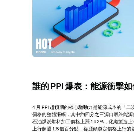
誰的 PPI 爆表：能源衝
4 月 PPI 超預期的核心驅動力是能源成本的「
價格的整體漲幅，其中約四分之三源自最終能源價
石油煤炭燃料加工價格上漲 14.2%，化纖製造上漲
上行超過 1.5 個百分點，從源頭奠定價格上行的