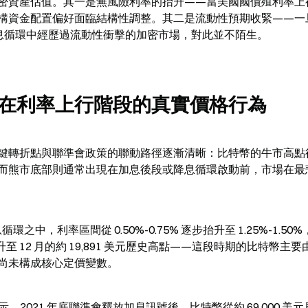
密資產估值。其一是無風險利率的抬升——當美國國債殖利率上
構資金配置偏好面臨結構性調整。其二是流動性預期收緊——一
年加息循環中經歷過流動性衝擊的加密市場，對此並不陌生。
在利率上行階段的真實價格行為
鍵轉折點與聯準會政策的聯動路徑逐漸清晰：比特幣的牛市高點
而熊市底部則通常出現在加息後段或降息循環啟動前，市場在最
中，利率區間從 0.50%-0.75% 逐步抬升至 1.25%-1.50
升至 12 月的約 19,891 美元歷史高點——這段時期的比特幣主要
尚未構成核心定價變數。
警示。2021 年底聯準會釋放加息訊號後，比特幣從約 69,000 美