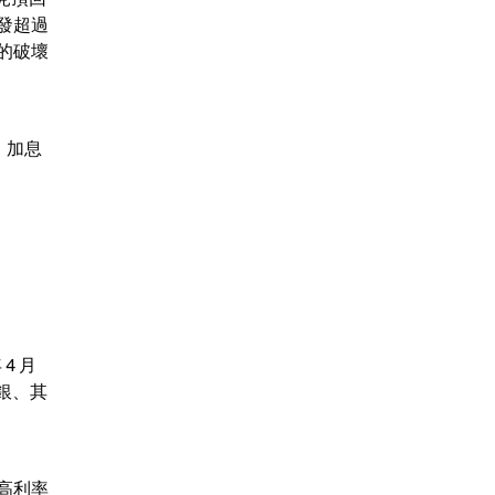
發超過 
擊的破壞
、加息
4 月
銀、其
高利率