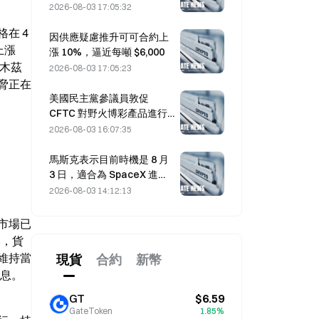
到意外
2026-08-03 17:05:32
 4 
因供應疑慮推升可可合約上
漲 
漲 10%，逼近每噸 $6,000
爾木茲
2026-08-03 17:05:23
脅正在
美國民主黨參議員敦促
CFTC 對野火博彩產品進行
限制，理由是創紀錄的火災
2026-08-03 16:07:35
季節
馬斯克表示目前時機是 8 月
3 日，適合為 SpaceX 進行
買入。
2026-08-03 14:12:13
，市場已
%，貨
月維持當
現貨
合約
新幣
加息。
GT
$6.59
GateToken
1.85%