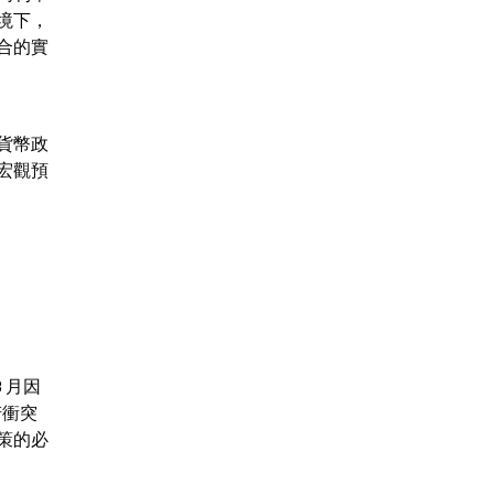
境下，
合的實
貨幣政
宏觀預
 月因
若衝突
策的必