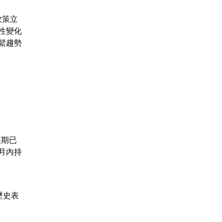
政策立
性變化
鬆趨勢
預期已
月內持
歷史表