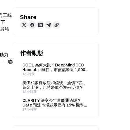
國勞工統
Share
下 
的最強
作者動態
驅動力
——聯
GOOL 為何大跌？DeepMind CEO
Hassabis 離任，市值蒸發近 1,900
億美元
1小時前
美伊和談釋放緩和信號：油價下跌、
黃金上漲，比特幣能否迎來反彈？
12小時前
CLARITY 法案今年還能通過嗎？
Gate 預測市場顯示僅有 15% 機率，
背後的市場訊號值得關注
17小時前