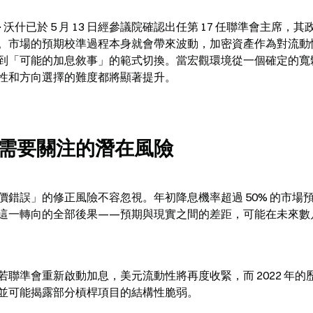
已於 5 月 13 日經參議院確認出任第 17 任聯準會主席，其
。市場的預期校準過程本身就會帶來波動，加密資產作為對流動
到「可能的加息敘事」的範式切換。當宏觀環境從一個確定的寬
性和方向選擇的難度都將顯著提升。
需要關注的潛在風險
錯誤」的修正風險不容忽視。年初降息機率超過 50% 的市場
這一轉向的全部後果——預期與現實之間的差距，可能在未來數
聯準會重新啟動加息，美元流動性將再度收緊，而 2022 年的
並可能揭露部分槓桿項目的結構性脆弱。