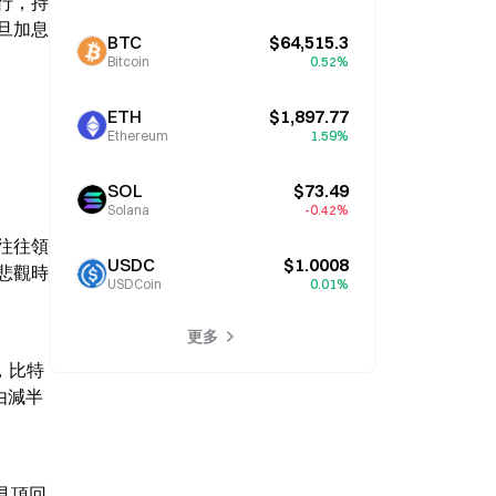
行，持
旦加息
BTC
$64,515.3
Bitcoin
0.52%
ETH
$1,897.77
Ethereum
1.59%
SOL
$73.49
Solana
-0.42%
往往領
USDC
$1.0008
悲觀時
USDCoin
0.01%
更多
%，比特
由減半
元見頂回