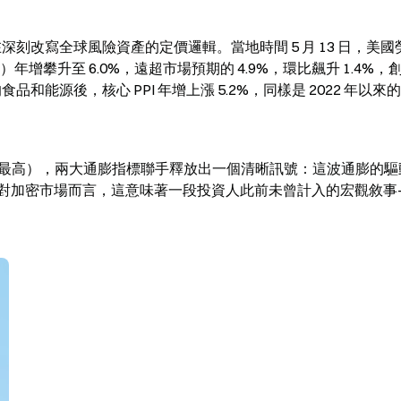
在深刻改寫全球風險資產的定價邏輯。當地時間 5 月 13 日，美
增攀升至 6.0%，遠超市場預期的 4.9%，環比飆升 1.4%，創
食品和能源後，核心 PPI 年增上漲 5.2%，同樣是 2022 年以來
創近三年最高），兩大通膨指標聯手釋放出一個清晰訊號：這波通膨的
對加密市場而言，這意味著一段投資人此前未曾計入的宏觀敘事