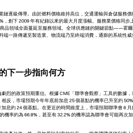
鏈逐級傳導。由於燃料價格維持高位，交通運輸與倉儲服務價格在
1%，創下 2009 年有紀錄以來的最大月度漲幅。服務業價格同步上
從商品領域全面蔓延至服務領域。全球供應鏈的關鍵節點——霍
料端一路傳遞至製造業、物流端乃至終端消費，通膨的系統性威
的下一步指向何方
起一輪劇烈的政策預期重估。根據 CME「聯準會觀察」工具的數據
。相反，市場預期今年年底前加息 25 個基點的機率已升至約 50
累計加息約 24 個基點。在更近的時間維度上，市場預期聯準會 6 
機率約為 66.8%，甚至有 32.2% 的機率認為聯準會可能再次