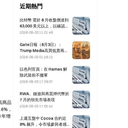
近期熱門
比特幣 需於 8 月收盤價達到
63,000 美元以上，以確認熊
市底部；10 倍研究指出
2026-08-03 11:01:46
Gate日報（8月3日）：
Trump Media高買低賣再轉
2628枚比特幣；莫斯科加密
2026-08-03 01:28:12
挖礦禁令8月起生效
以色列官員：在 Hamas 解
除武裝前不撤軍
2026-08-03 17:39:07
RWA、鏈遊與再質押代幣於
7 月的領先市場表現
高商品
2026-08-03 17:05:42
6%，
 年增
上週五盤中 Cocoa 合約近
8% 飆升，令市場參與者感