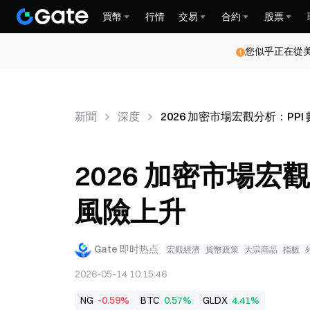
買幣
行情
交易
合約
股票
您似乎正在從
新聞
深度
2026 加密市場宏觀分析：PP
2026 加密市場宏
風險上升
Gate 即时热点
宏觀經濟
貨幣政策
大宗商品
指數
2026-05-14 10:15:46
NG
-0.59%
BTC
0.57%
GLDX
4.41%