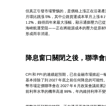
但真正引發市場警惕的，是價格上漲正在沿著產業
月環比跳漲 5%，其中公路貨運成本單月上漲 8.
1.2%，錄得四年來最大漲幅，顯示通膨壓力已
海峽航運受阻——正在將能源成本的壓力從原材
形成而非消退。
降息窗口關閉之後，聯準會
CPI 和 PPI 的連續超預期，已在金融市場掀
基本排除了到 2027 年底之前任何降息的可能性
幣市場定價聯準會在 2027 年 6 月政策會議前
前利率水準的機率高達 99%，年內維持利率不變的