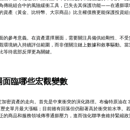
為傳統組合中的風險緩衝工具，已失去其保護功能——在通膨環
的資產（黃金、比特幣、大宗商品）比主權債務更能保護投資組
面的參考意義。在資產選擇層面，需要關注具備供給剛性、不受
觀環境納入持續評估範圍，而非僅關注鏈上數據和敘事驅動。當
比等待底部反彈更為關鍵。
市場面臨哪些宏觀變數
決定加密資產的走向。首先是中東衝突的演化路徑。布倫特原油在 3
，創下歷史單月最大漲幅；目前雖有回落但仍顯著高於衝突前水準。
泛的商品和服務領域傳導通膨壓力，進而強化聯準會維持緊縮政