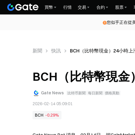
買幣
行情
交易
合約
股票
您似乎正在從
新聞
快訊
BCH（比特幣現金）24小時上漲
BCH（比特幣現金）
Gate News
比特币新聞
每日新聞
價格異動
2026-02-14 05:09:01
BCH
-0.29%