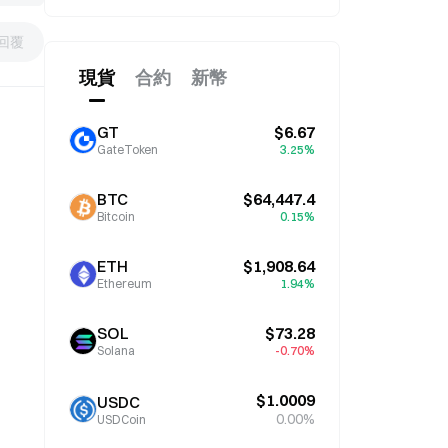
回覆
現貨
合約
新幣
GT
$6.67
GateToken
3.25%
BTC
$64,447.4
Bitcoin
0.15%
ETH
$1,908.64
Ethereum
1.94%
SOL
$73.28
Solana
-0.70%
$1.0009
USDC
0.00%
USDCoin