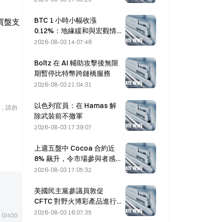
BTC 1 小時小幅收漲
買盤支
0.12%：地緣緩和與宏觀情
緒共振推動短線反彈
2026-08-03 14:07:46
Boltz 在 AI 輔助攻擊後無限
期暫停比特幣跨鏈橋服務
2026-08-03 21:04:31
以色列官員：在 Hamas 解
險，請勿
除武裝前不撤軍
2026-08-03 17:39:07
上週五盤中 Cocoa 合約近
8% 飆升，令市場參與者感
到意外
2026-08-03 17:05:32
美國民主黨參議員敦促
CFTC 對野火博彩產品進行
限制，理由是創紀錄的火災
2026-08-03 16:07:35
0/400
季節