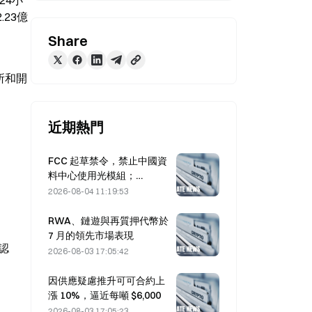
24小
.23億
Share
所和開
近期熱門
FCC 起草禁令，禁止中國資
料中心使用光模組；
Xinyuan 的 27% 市占率可能
2026-08-04 11:19:53
受影響
RWA、鏈遊與再質押代幣於
7 月的領先市場表現
認
2026-08-03 17:05:42
因供應疑慮推升可可合約上
漲 10%，逼近每噸 $6,000
2026-08-03 17:05:23