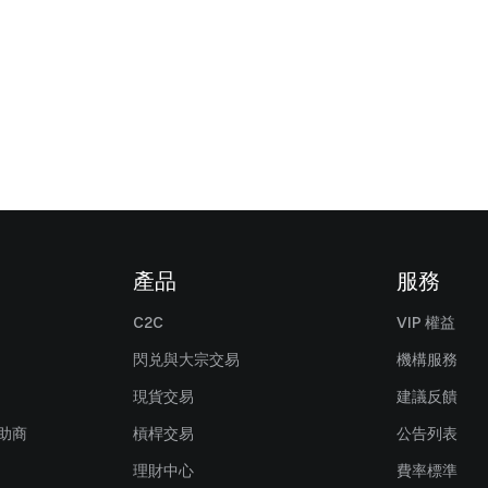
產品
服務
C2C
VIP 權益
閃兑與大宗交易
機構服務
現貨交易
建議反饋
贊助商
槓桿交易
公告列表
理財中心
費率標準