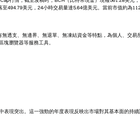
MarketCap行情，截至发稿时，BCH（比特幣現金）現報561.28美元，
至494.79美元，24小時交易量達5.64億美元。當前市值約為112
金錢，具有無透支、無邊界、無退單、無凍結資金等特點，為個人、交易
區塊瀏覽器等服務工具。
產中表現突出。這一強勁的年度表現反映出市場對其基本面的持續