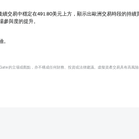
後續交易中穩定在491.80美元上方，顯示出歐洲交易時段的持續
場參與度的提升。
險。
Gate 的立場或觀點，亦不構成任何財務、投資或法律建議。虛擬資產交易具有高風