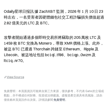
Odaily星球日报訊 據 ZachXBT 監測，2026 年 1 月 10 日 23 
時左右，一名受害者因硬體錢包社交工程詐騙損失價值超過 
2.82 億美元的 LTC 及 BTC。
攻擊者開始通過多個即時交易所將竊取的 205 萬枚 LTC 及 
1459 枚 BTC 兌換為 Monero，導致 XMR 價格上漲。此外，
被盜 BTC 已通過 Thorchain 跨鏈至 Ethereum、Ripple 及 
Litecoin。被盜地址包括 bc1ql...tf86、bc1qp...0wzm 及 
ltc1q...nr70。
View Source
免責聲明：本頁面資訊可能來自第三方來源，僅供參考，不代表 Gate 的立場或
觀點，亦不構成任何財務、投資或法律建議。虛擬資產交易具有高風險，請勿
僅依賴本頁資訊作出決策。詳情請參閱
免責聲明
。