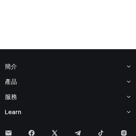
簡介
關於我們
產品
職業機會
C2C
服務
新聞中心
閃兑與大宗交易
VIP 權益
F1 紅牛車隊官方贊助商
Learn
現貨交易
機構服務
用戶協議
學院
槓桿交易
建議反饋
風險警示
Gate 快訊
理財中心