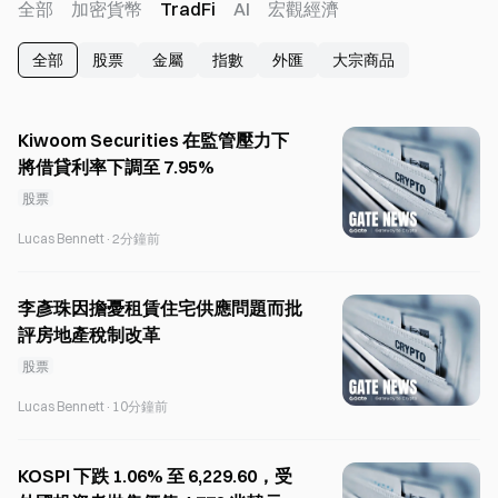
全部
加密貨幣
TradFi
AI
宏觀經濟
全部
股票
金屬
指數
外匯
大宗商品
Kiwoom Securities 在監管壓力下
將借貸利率下調至 7.95%
股票
Lucas Bennett
·
2分鐘前
李彥珠因擔憂租賃住宅供應問題而批
評房地產稅制改革
股票
Lucas Bennett
·
10分鐘前
KOSPI 下跌 1.06% 至 6,229.60，受