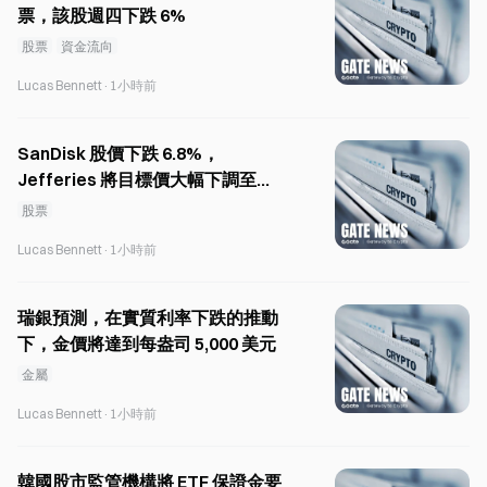
票，該股週四下跌 6%
股票
資金流向
Lucas Bennett
·
1小時前
SanDisk 股價下跌 6.8%，
Jefferies 將目標價大幅下調至
1,750 美元
股票
Lucas Bennett
·
1小時前
瑞銀預測，在實質利率下跌的推動
下，金價將達到每盎司 5,000 美元
金屬
Lucas Bennett
·
1小時前
韓國股市監管機構將 ETF 保證金要