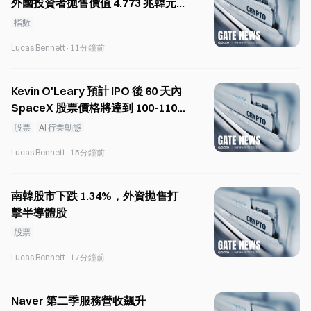
外國投資者拋售價值 4.773 兆韓元股
票的影響。
指數
Lucas Bennett
·
11分鐘前
Kevin O'Leary 預計 IPO 後 60 天內
SpaceX 股票價格將達到 100-110
美元
股票
AI 行業動態
Lucas Bennett
·
15分鐘前
南韓股市下跌 1.34%，外資拋售打
擊半導體股
股票
Lucas Bennett
·
17分鐘前
Naver 第二季服務營收飆升