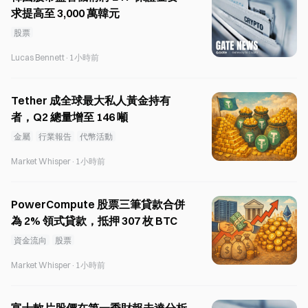
求提高至 3,000 萬韓元
股票
Lucas Bennett
·
1小時前
Tether 成全球最大私人黃金持有
者，Q2 總量增至 146 噸
金屬
行業報告
代幣活動
Market Whisper
·
1小時前
PowerCompute 股票三筆貸款合併
為 2% 領式貸款，抵押 307 枚 BTC
資金流向
股票
Market Whisper
·
1小時前