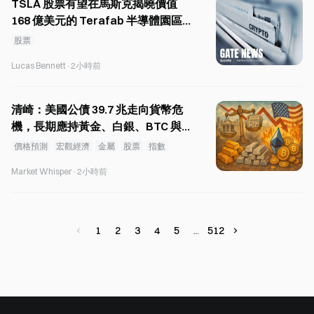
TSLA 股票有望在馬斯克揭曉價值
168 億美元的 Terafab 半導體園區
後錄得週線漲幅
股票
Lucas Bennett
·
2小時前
清崎：美國公債 39.7 兆走向貨幣危
機，長期應持黃金、白銀、BTC 與
以太坊
價格預測
宏觀經濟
金屬
股票
指數
Market Whisper
·
2小時前
1
2
3
4
5
512