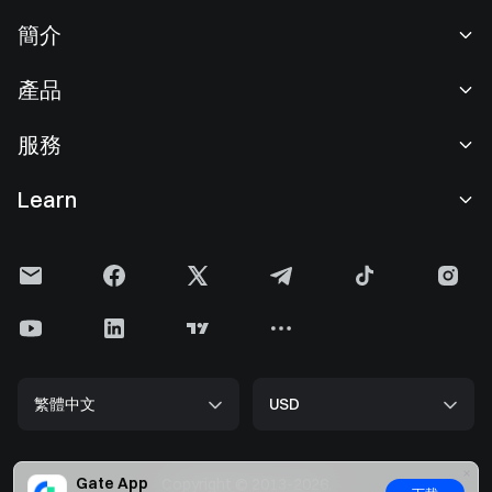
簡介
關於我們
產品
職業機會
C2C
服務
新聞中心
閃兑與大宗交易
VIP 權益
F1 紅牛車隊官方贊助商
Learn
現貨交易
機構服務
用戶協議
學院
槓桿交易
建議反饋
風險警示
Gate 快訊
理財中心
公告列表
隱私政策
Gate Blog
ETF
費率標準
Cookie 政策
加密貨幣百科
合約
幫助中心
媒體工具包
Gate 研究院
CFD 合約
繁體中文
USD
上幣申請
儲備金
比特幣減半
股票
智能合約安全
牌照
以太坊 (ETH) 升級
Alpha
開發者中心（API）
安全方案
Gate App
Copyright © 2013-2026.