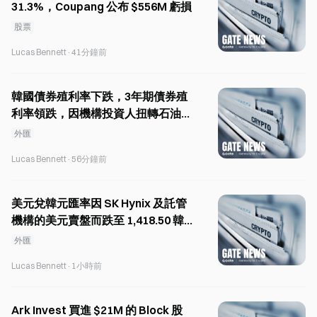
31.3%，Coupang 公布 $556M 虧損
股票
Lucas Bennett
·
41分鐘前
韓國債券殖利率下跌，3年期債券殖
利率領跌，因機構投資人扭轉石油拋
售潮。
外匯
Lucas Bennett
·
56分鐘前
美元兌韓元匯率因 SK Hynix 及託管
機構的美元賣盤而跌至 1,418.50 韓
元
外匯
Lucas Bennett
·
1小時前
Ark Invest 買進 $21M 的 Block 股