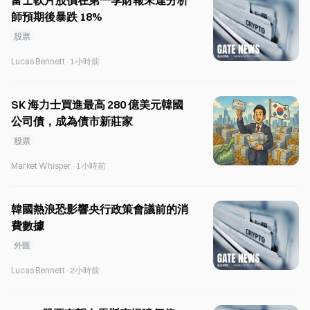
富士軟片股價在第一季財報未達分析
師預期後暴跌 18%
股票
Lucas Bennett
·
1小時前
SK 海力士買進最高 280 億美元韓國
公司債，成為債市新莊家
股票
Market Whisper
·
1小時前
韓國熱浪恐影響央行政策會議前的消
費數據
外匯
Lucas Bennett
·
2小時前