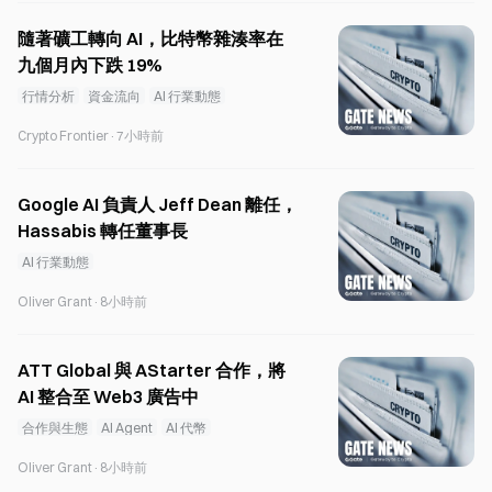
隨著礦工轉向 AI，比特幣雜湊率在
九個月內下跌 19%
行情分析
資金流向
AI 行業動態
Crypto Frontier
·
7小時前
Google AI 負責人 Jeff Dean 離任，
Hassabis 轉任董事長
AI 行業動態
Oliver Grant
·
8小時前
ATT Global 與 AStarter 合作，將
AI 整合至 Web3 廣告中
合作與生態
AI Agent
AI 代幣
Oliver Grant
·
8小時前