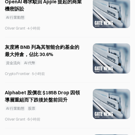
OpenAI 尋求駁回 Apple 提起的商業
機密訴訟
AI 行業動態
Oliver Grant
·
4小時前
灰度將 BNB 列為其智能合約基金的
最大持倉，佔比 30.6%
資金流向
AI 代幣
Crypto Frontier
·
5小時前
Alphabet 股價在 $185B Drop 因領
導層重組而下跌後於盤前回升
AI 行業動態
股票
Oliver Grant
·
6小時前