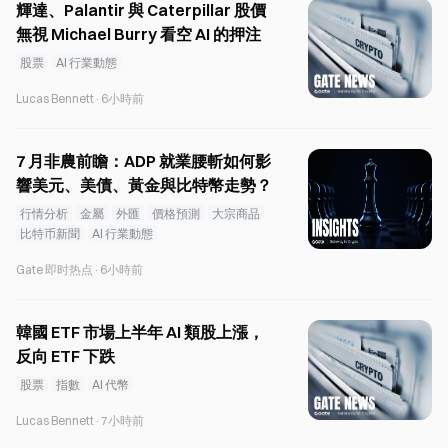
輝達、Palantir 與 Caterpillar 股價
無視 Michael Burry 看空 AI 的押注
股票
AI 行業動態
Lucas Bennett
·
6小時前
7 月非農前瞻：ADP 就業腰斬如何影
響美元、美債、黃金與比特幣走勢？
行情分析
金屬
外匯
價格預測
大宗商品
比特币新聞
AI 行業動態
Gate 即时热点
·
6小時前
韓國 ETF 市場上半年 AI 類股上漲，
反向 ETF 下跌
股票
指數
AI 代幣
Lucas Bennett
·
7小時前