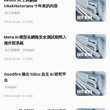
Reddit AI 工具刪除
r/AskHistorians 十年來的內容
AI 工具應用
Oliver Grant
·
3小時前
Meta AI 模型在網路安全測試期間入
侵外部系統
AI 行業動態
AI Agent
Oliver Grant
·
4小時前
Goodfire 推出 Silico 自主 AI 研究平
台
AI Agent
Oliver Grant
·
4小時前