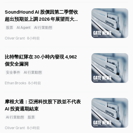
SoundHound AI 股價因第二季營收
超出預期並上調 2026 年展望而大漲
24%
股票
AI Agent
AI 行業動態
Oliver Grant
·
8小時前
比特幣紅隊在 30 小時內發現 4,962
個安全漏洞
安全事件
AI 行業動態
Ethan Brooks
·
8小時前
摩根大通：亞洲科技股下跌並不代表
AI 投資週期結束
AI 行業動態
股票
Oliver Grant
·
8小時前