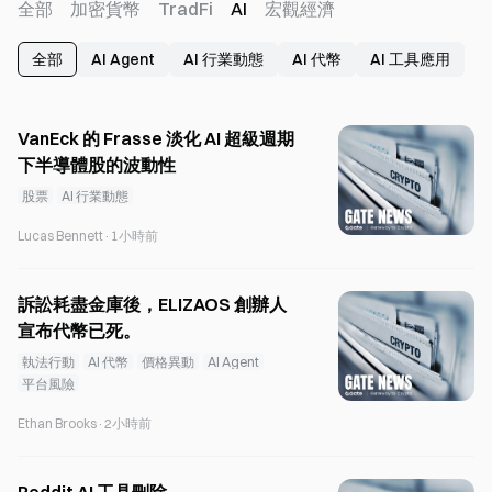
全部
加密貨幣
TradFi
AI
宏觀經濟
全部
AI Agent
AI 行業動態
AI 代幣
AI 工具應用
VanEck 的 Frasse 淡化 AI 超級週期
下半導體股的波動性
股票
AI 行業動態
Lucas Bennett
·
1小時前
訴訟耗盡金庫後，ELIZAOS 創辦人
宣布代幣已死。
執法行動
AI 代幣
價格異動
AI Agent
平台風險
Ethan Brooks
·
2小時前