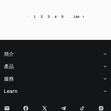
1
2
3
4
5
144
簡介
關於我們
產品
職業機會
C2C
服務
新聞中心
閃兑與大宗交易
VIP 權益
F1 紅牛車隊官方贊助商
Learn
現貨交易
機構服務
用戶協議
學院
槓桿交易
建議反饋
風險警示
Gate 快訊
理財中心