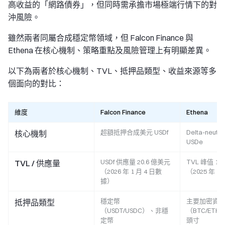
高收益的「網路債券」，但同時需承擔市場極端行情下的對
沖風險。
雖然兩者同屬合成穩定幣領域，但 Falcon Finance 與
Ethena 在核心機制、策略重點及風險管理上有明顯差異。
以下為兩者於核心機制、TVL、抵押品類型、收益來源等多
個面向的對比：
維度
Falcon Finance
Ethena
超額抵押合成美元 USDf
Delta-neut
核心機制
USDe
USDf 供應量 20.6 億美元
TVL 峰值 1
TVL / 供應量
（2026 年 1 月 4 日數
（2025 年 1
據）
穩定幣
主要加密資
抵押品類型
（USDT/USDC）、非穩
（BTC/ETH
定幣
頭寸