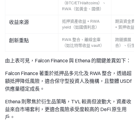
（BTC/ETH/altcoins）、
RWA（如黃金、國債）
抵押資產收益 + RWA
期貨資金費率 a
收益來源
yield（如國債利息）
+ 質押收益
RWA 整合、離線金庫
跨鏈擴展（如 S
創新重點
（如比特幣收益 vault）
合）、衍生
由上表可見，Falcon Finance 與 Ethena 的關鍵差異如下：
Falcon Finance 著重於抵押品多元化及 RWA 整合，透過超
額抵押降低風險，適合保守型投資人及機構，且整體 USDf
供應量穩定成長。
Ethena 則聚焦於衍生品策略，TVL 較高但波動大，資產收
益來自市場套利，更適合風險承受度較高的 DeFi 原生用
戶。