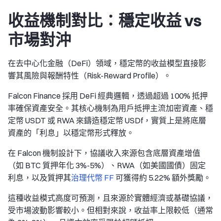
收益機制對比：穩定收益 vs
市場對沖
在去中心化金融（DeFi）領域，穩定幣的收益模型直接影
響其風險與報酬特性（Risk-Reward Profile）。
Falcon Finance 採用 DeFi 經典邏輯，透過超過 100% 抵押
率確保資產安全。其核心機制為用戶抵押主流加密資產、穩
定幣 USDT 或 RWA 來鑄造穩定幣 USDf，實質上是將底層
資產的「利息」以穩定幣形式釋放。
在 Falcon 機制設計下，協議收入來源包含底層資產增值
（如 BTC 質押年化 3%-5%）、RWA（如美國國債）固定
利息，以及質押其
治理代幣 FF
可獲得約 5.22% 額外獎勵。
這種收益模式高度可預測，且來源於實體經濟或基礎協議，
受市場波動影響較小。但相對來說，收益率上限較低（通常