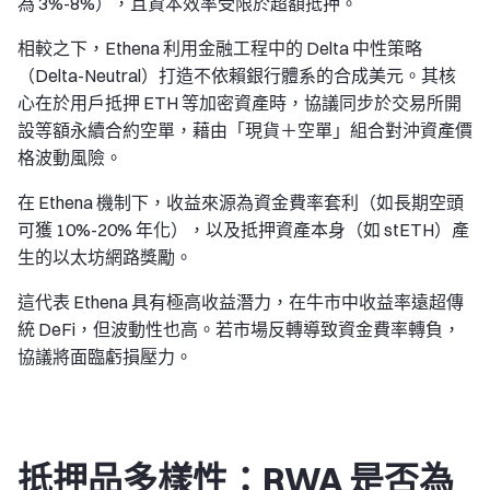
為 3%-8%），且資本效率受限於超額抵押。
相較之下，Ethena 利用金融工程中的 Delta 中性策略
（Delta-Neutral）打造不依賴銀行體系的合成美元。其核
心在於用戶抵押 ETH 等加密資產時，協議同步於交易所開
設等額永續合約空單，藉由「現貨＋空單」組合對沖資產價
格波動風險。
在 Ethena 機制下，收益來源為資金費率套利（如長期空頭
可獲 10%-20% 年化），以及抵押資產本身（如 stETH）產
生的以太坊網路獎勵。
這代表 Ethena 具有極高收益潛力，在牛市中收益率遠超傳
統 DeFi，但波動性也高。若市場反轉導致資金費率轉負，
協議將面臨虧損壓力。
抵押品多樣性：RWA 是否為