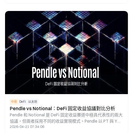
CHIP 治理代幣來管理利率與風險參數，進而構建一套以 AI 算
力融資為核心的鏈上收益體系。這種模式能夠讓現實世界 AI
基礎設施的收益轉化為 DeFi 生態中的可持續收益來源。
中級
DeFi
以太坊
Pendle vs Notional：DeFi 固定收益協議對比分析
Pendle 和 Notional 是 DeFi 固定收益賽道中極具代表性的兩大
協議，但兩者採用不同的收益實現模式。Pendle 以 PT 與 YT
2026-04-21 07:34:06
收益拆分機制，為用戶帶來固定收益及收益交易功能；