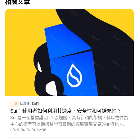
相關文章
中級
區塊鏈
DeFi
Sui：使用者如何利用其速度、安全性和可擴充性？
Sui 是一個權益證明 L1 區塊鏈，具有新穎的架構，其以物件為
中心的模型可以通過驗證器級別的擴展實現交易的並行化。在
2026-04-07 01:12:38
這篇研究論文中，將介紹Sui區塊鏈的獨特功能，將介紹SUI代
幣的經濟前景，並將解釋投資者如何通過Sui應用程式活動瞭