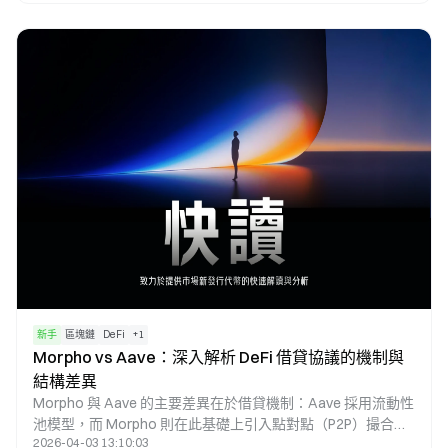
流動性與治理等多個環節，設計目標為透過統一的代幣機制，
將各類參與行為整合為一個可持續運作的系統。
新手
區塊鏈
DeFi
+
1
Morpho vs Aave：深入解析 DeFi 借貸協議的機制與
結構差異
Morpho 與 Aave 的主要差異在於借貸機制：Aave 採用流動性
池模型，而 Morpho 則在此基礎上引入點對點（P2P）撮合機
2026-04-03 13:10:03
制，使其能於相同市場中實現更優化的利率匹配。Aave 作為