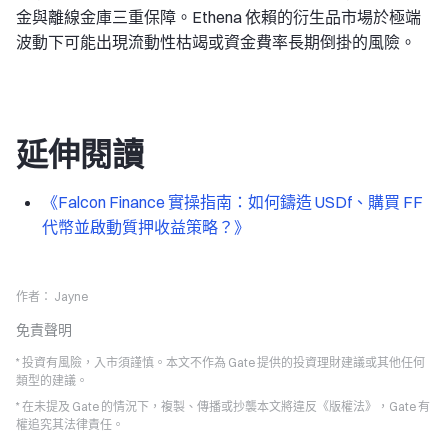
金與離線金庫三重保障。Ethena 依賴的衍生品市場於極端
波動下可能出現流動性枯竭或資金費率長期倒掛的風險。
延伸閱讀
《Falcon Finance 實操指南：如何鑄造 USDf、購買 FF
代幣並啟動質押收益策略？》
作者：
Jayne
免責聲明
* 投資有風險，入市須謹慎。本文不作為 Gate 提供的投資理財建議或其他任何
類型的建議。
* 在未提及 Gate 的情況下，複製、傳播或抄襲本文將違反《版權法》，Gate 有
權追究其法律責任。