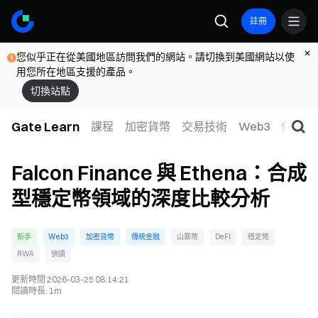
註冊
您似乎正在從美國地區訪問我們的網站。請切換到美國網站以使
用您所在地區支援的產品。
切換站點
Gate Learn
課程
加密貨幣
交易技術
Web3
傳統金
Falcon Finance 與 Ethena：合成
型穩定幣領域的深度比較分析
新手
Web3
加密貨幣
傳統金融
山寨幣
DeFi
穩定幣
RWA
快讀
更新時間
2026-03-25 08:14:21
閱讀時長
:
1m