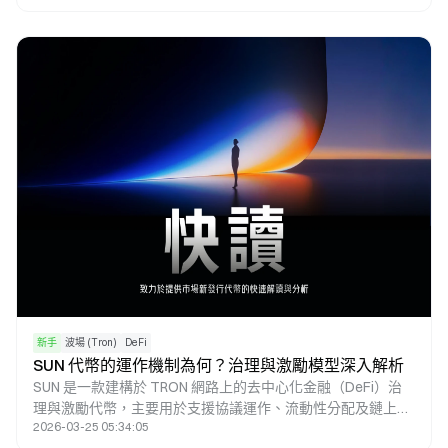
系中建立長期價值邏輯。
新手
波場 (Tron)
DeFi
SUN 代幣的運作機制為何？治理與激勵模型深入解析
SUN 是一款建構於 TRON 網路上的去中心化金融（DeFi）治
理與激勵代幣，主要用於支援協議運作、流動性分配及鏈上治
2026-03-25 05:34:05
理。在以 TRON 為核心的 DeFi 生態體系中，SUN 涵蓋交易、