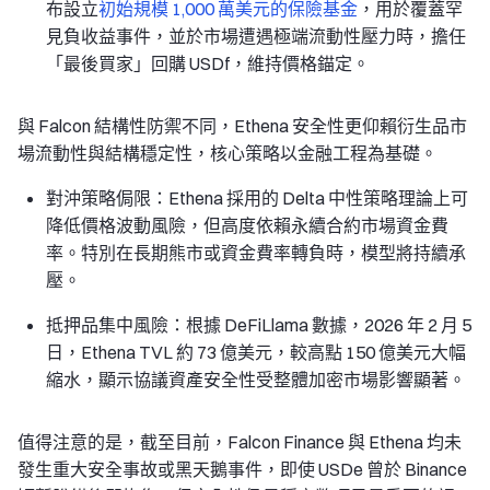
布設立
初始規模 1,000 萬美元的保險基金
，用於覆蓋罕
見負收益事件，並於市場遭遇極端流動性壓力時，擔任
「最後買家」回購 USDf，維持價格錨定。
與 Falcon 結構性防禦不同，Ethena 安全性更仰賴衍生品市
場流動性與結構穩定性，核心策略以金融工程為基礎。
對沖策略侷限
：Ethena 採用的 Delta 中性策略理論上可
降低價格波動風險，但高度依賴永續合約市場資金費
率。特別在長期熊市或資金費率轉負時，模型將持續承
壓。
抵押品集中風險：
根據 DeFiLlama 數據，2026 年 2 月 5
日，Ethena TVL 約 73 億美元，較高點 150 億美元大幅
縮水，顯示協議資產安全性受整體加密市場影響顯著。
值得注意的是，截至目前，Falcon Finance 與 Ethena 均未
發生重大安全事故或黑天鵝事件，即使 USDe 曾於 Binance