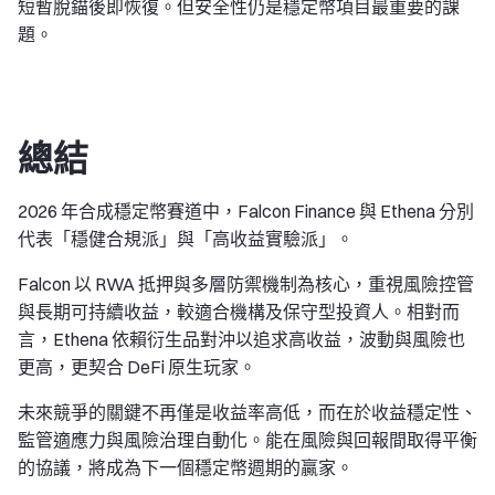
短暫脫錨後即恢復。但安全性仍是穩定幣項目最重要的課
題。
總結
2026 年合成穩定幣賽道中，Falcon Finance 與 Ethena 分別
代表「穩健合規派」與「高收益實驗派」。
Falcon 以 RWA 抵押與多層防禦機制為核心，重視風險控管
與長期可持續收益，較適合機構及保守型投資人。相對而
言，Ethena 依賴衍生品對沖以追求高收益，波動與風險也
更高，更契合 DeFi 原生玩家。
未來競爭的關鍵不再僅是收益率高低，而在於收益穩定性、
監管適應力與風險治理自動化。能在風險與回報間取得平衡
的協議，將成為下一個穩定幣週期的贏家。