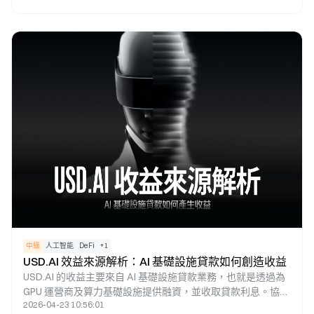
原生借貸協議，提供基礎流動性與穩定利率；而 Morpho 則屬
於優化層，透過縮小存貸利差以提升資本效率。因此，兩者的
本質區分在於「基礎設施」與「效率優化工具」。
中級
人工智能
DeFi
+
1
USD.AI 效益來源解析：AI 基礎設施貸款如何創造收益
USD.AI 的收益主要來自 AI 基礎設施貸款業務，也就是透過為
GPU 運營商及算力基礎設施提供融資，並收取貸款利息。協議
2026-04-23 10:56:01
會將這些收益分配給收益型資產 sUSDai 的持有者，並透過