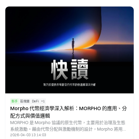
解哪些dApp正在推動鏈的使用。
新手
區塊鏈
DeFi
+
1
Morpho 代幣經濟學深入解析：MORPHO 的應用、分
配方式與價值邏輯
MORPHO 是 Morpho 協議的原生代幣，主要用於治理及生態
系統激勵。藉由代幣分配與激勵機制的設計，Morpho 將用戶
2026-04-03 13:14:03
行為、協議發展與治理權利緊密結合，進而在去中心化借貸體