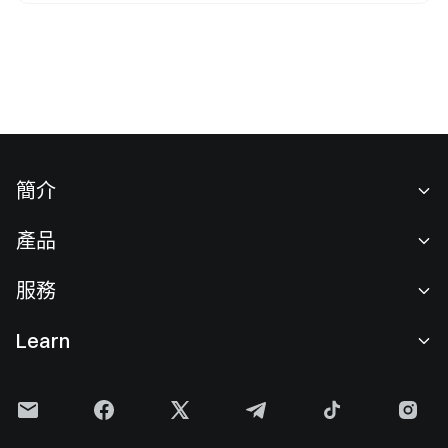
Notional 則透過固定利率借貸市場，協助用戶鎖定借貸利率。
相較之下，Pendle 更適合進行收益資產管理與利率交易，
Notional 則聚焦於固定利率借貸應用場景。兩者共同推動
DeFi 固定收益市場的成長，但在產品架構、流動性設計及目標
用戶層面各具特色。
簡介
關於我們
產品
職業機會
C2C
服務
新聞中心
閃兑與大宗交易
VIP 權益
F1 紅牛車隊官方贊助商
Learn
現貨交易
機構服務
用戶協議
學院
槓桿交易
建議反饋
風險警示
Gate 快訊
理財中心
公告列表
隱私政策
Gate Blog
ETF