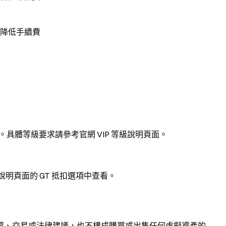
動可降低手續費
級。具體等級要求請參考官網 VIP 等級說明頁面。
明頁面的 GT 抵扣選項中查看。
資、交易或法律建議，也不構成購買或出售任何虛擬資產的