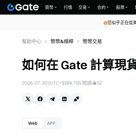
買幣
行情
交易
合約
股票
您似乎正在從
幫助中心
幣幣&槓桿
幣幣交易
如何在 Gate 計算現
2026-07-30 (UTC+8)
99,755
閱讀
52
Web
APP